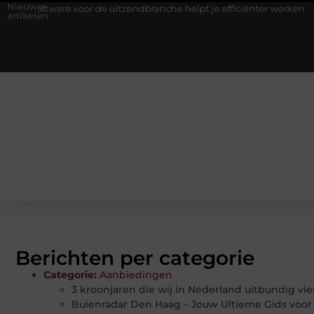
Nieuwe
ware voor de uitzendbranche helpt je efficiënter werken
Stijlvol
artikelen
Berichten per categorie
Categorie:
Aanbiedingen
3 kroonjaren die wij in Nederland uitbundig vi
Buienradar Den Haag – Jouw Ultieme Gids voor