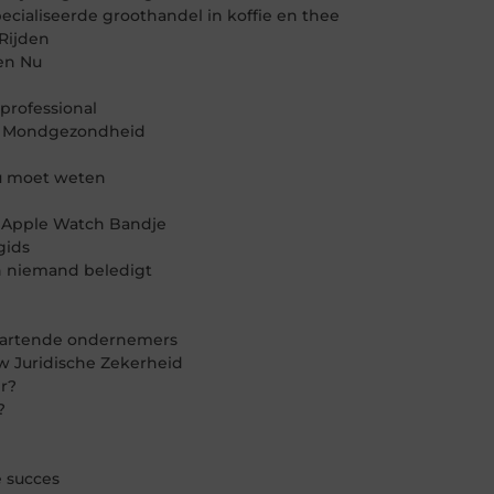
cialiseerde groothandel in koffie en thee
Rijden
en Nu
professional
de Mondgezondheid
 u moet weten
en Apple Watch Bandje
gids
en niemand beledigt
startende ondernemers
w Juridische Zekerheid
r?
?
e succes