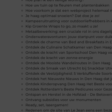
Hoe plan ik een veilige woning?
Hoe uw tuin op te fleuren met plantenbakken
Hoe voorkom je dat een webproject helemaal n
Je haag optimaal snoeien? Dat doe je zo!
Kampeeruitrusting voor outdoorliefhebbers i
Kip Groente Wraps to go, zo maakt u ze!
Metaalbewerking: een cruciale rol in ons dageli
Onderwateravonturen: jouw startpunt voor duik
Ontdek de charme van Bed and Breakfasts in 
Ontdek de Culinaire Schatkamer van Den Haag
Ontdek de kracht van Sportschool Den Haag v
Ontdek de kracht van zonne-energie
Ontdek de Mooiste Wandelroutes in Den Haag
Ontdek de Smaak van Utrecht bij Snackbar Utr
Ontdek de Veelzijdigheid: 5 Verbluffende Soort
Ontdek het Nieuwste Nieuws in Den Haag dat je
Ontdek Kinderopvang Den Haag Het Beste voo
Ontdek Rotterdam's Beste Pedicures voor Gez
Ontspan en Herstel in de Hofstad – De Betove
Ontvang subsidies voor uw monumenten
Ready, set, lasergamen!
Redenen om de site van Le Jean eens een bez