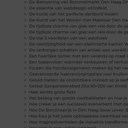
De Betovering van Rommelmarkt Den Haag O
De essentie van webdesign ontrafeld
De kunst van het perfecte dartbord kiezen
De Kunst van het Wonen met Makelaar Den Ha
De tijdloze charme van glas: een reis door de 
De tijdloze charme van glas: een reis door de 
De top 5 voordelen van een autohoes
De veelzijdigheid van een elektrische kachel: 
De verborgen schatten van antiek: een wereld
Een heerlijke zomer met een veranda op maat in 
Een tussenvloer: wanneer verbouwen of verhuize
Fouten die hondeneigenaren maken bij het ver
Geavanceerde haarverzorgingstips voor krullen
Geluid meten: de onzichtbare invloed op je le
Getest: Eenpersoonsbed Zita 90×200 van Emob
Haar eerste grote fiets
Het belang van goede voetbaldoelen en hoe j
Hoe creëer je een succesvol evenement met de 
Hoe De Benzineprijs in Den Haag Jouw Leven 
Hoe kies je het juiste opblaasbare zwembad voo
Hoe magneetventielen de industrie transform