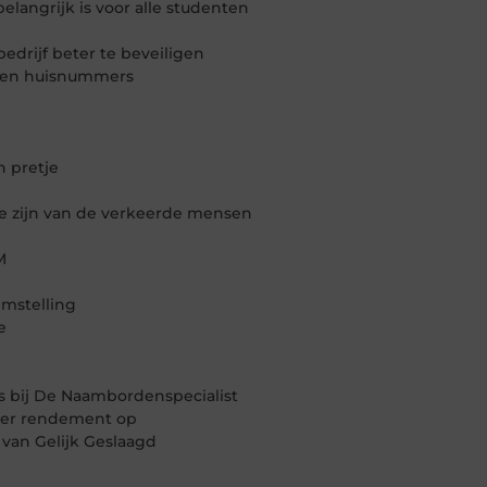
angrijk is voor alle studenten
drijf beter te beveiligen
s en huisnummers
n pretje
te zijn van de verkeerde mensen
M
emstelling
e
bij De Naambordenspecialist
ter rendement op
 van Gelijk Geslaagd