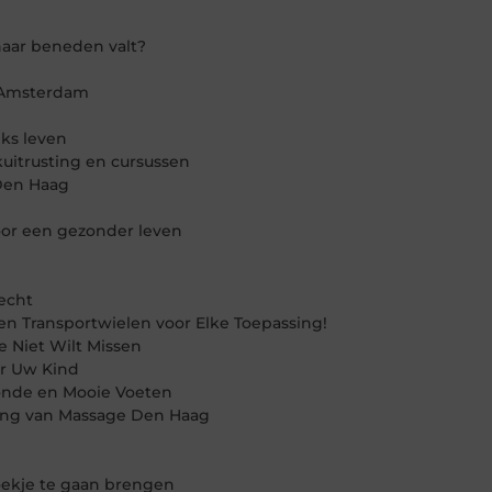
aar beneden valt?
n Amsterdam
jks leven
uitrusting en cursussen
Den Haag
oor een gezonder leven
echt
en Transportwielen voor Elke Toepassing!
 Niet Wilt Missen
r Uw Kind
onde en Mooie Voeten
ring van Massage Den Haag
oekje te gaan brengen