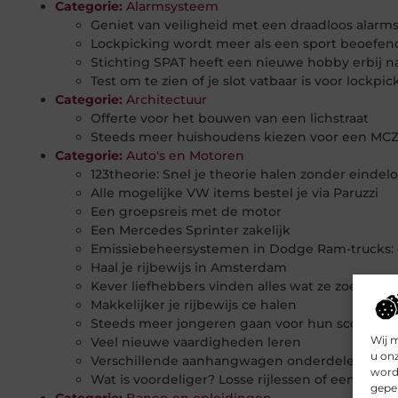
Categorie:
Alarmsysteem
Geniet van veiligheid met een draadloos alar
Lockpicking wordt meer als een sport beoefen
Stichting SPAT heeft een nieuwe hobby erbij n
Test om te zien of je slot vatbaar is voor lockpic
Categorie:
Architectuur
Offerte voor het bouwen van een lichstraat
Steeds meer huishoudens kiezen voor een MCZ
Categorie:
Auto's en Motoren
123theorie: Snel je theorie halen zonder eindel
Alle mogelijke VW items bestel je via Paruzzi
Een groepsreis met de motor
Een Mercedes Sprinter zakelijk
Emissiebeheersystemen in Dodge Ram-trucks: 
Haal je rijbewijs in Amsterdam
Kever liefhebbers vinden alles wat ze zoeken
Makkelijker je rijbewijs ce halen
Steeds meer jongeren gaan voor hun scooter ri
Wij 
Veel nieuwe vaardigheden leren
u on
Verschillende aanhangwagen onderdelen onde
worde
Wat is voordeliger? Losse rijlessen of een pakk
geper