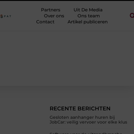
 theorie halen zonder eindeloos te blokken
Touw als trapleuning 
Partners
Uit De Media
Over ons
Ons team
Contact
Artikel publiceren
RECENTE BERICHTEN
Gesloten aanhanger huren bij
JobCar: veilig vervoer voor elke klus