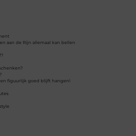
ment
n aan de Rijn allemaal kan bellen
f?
eschenken?
?
en figuurlijk goed blijft hangen!
utes
style