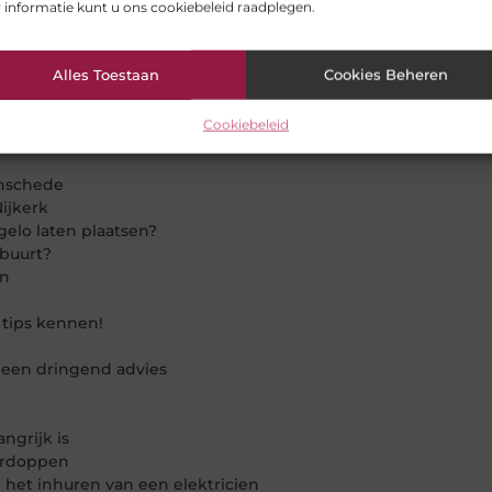
 informatie kunt u ons cookiebeleid raadplegen.
res
en uitzendbureau in Breda
 perfecte baan
Alles Toestaan
Cookies Beheren
Cookiebeleid
Enschede
ijkerk
elo laten plaatsen?
 buurt?
an
 tips kennen!
 een dringend advies
ngrijk is
oordoppen
het inhuren van een elektricien