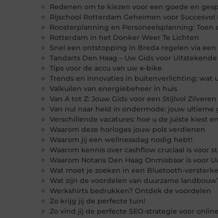
Redenen om te kiezen voor een goede en gespe
Rijschool Rotterdam Geheimen voor Succesvol 
Roosterplanning en Personeelsplanning: Toen 
Rotterdam in het Donker Weer Te Lichten
Snel een ontstopping in Breda regelen via een 
Tandarts Den Haag – Uw Gids voor Uitsteken
Tips voor de accu van uw e-bike
Trends en innovaties in buitenverlichting: wat
Valkuilen van energiebeheer in huis
Van A tot Z: Jouw Gids voor een Stijlvol Zilver
Van nul naar held in ondermode: jouw ultieme 
Verschillende vacatures: hoe u de juiste kiest 
Waarom deze horloges jouw pols verdienen
Waarom jij een wellnessdag nodig hebt!
Waarom kennis over cashflow cruciaal is voor 
Waarom Notaris Den Haag Onmisbaar is voor U
Wat moet je zoeken in een Bluetooth-versterke
Wat zijn de voordelen van duurzame landbouw
Werkshirts bedrukken? Ontdek de voordelen
Zo krijg jij de perfecte tuin!
Zo vind jij de perfecte SEO-strategie voor onlin