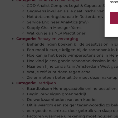
Categorie:
Banen en opleidingen
meer
CDD Analist Complex Legal & Coporate Structu
Gegevens invullen als je gaat inschrijven bij e
Het detacheringsbureau in Rotterdam vindt de
Service Engineer Analytics (m/v)
Supply Chain Manager Yarns
Wat kun je als NLP Practitioner
Categorie:
Beauty en verzorging
Behandelingen boeken bij de beautysalon in 
Een mooi kleurtje krijgen bij de zonnebank in N
Hoe kan je het beste wimperextensions in Heng
Hoe vind je een goede schoonheidssalon in de
Naar een fijne tandarts in Amsterdam West ga
Wat je zelf kunt doen tegen acne
Zie er meteen beter uit: Je moet deze make-up
Categorie:
Bedrijven
Baardbalsem Hennepzaadolie online bestellen:
Begin jouw eigen groenbedrijf
De werkzaamheden van een koerier
Dit is waarom een steiger tegenwoordig zo bela
een goede nachtrust door gebruik van slaap 
Factoren waarmee u rekening moet houden bij 