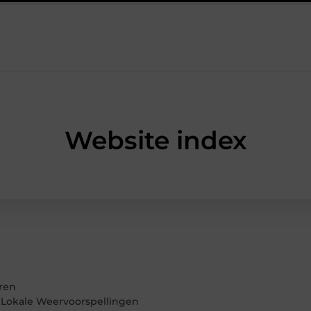
le heren sneakers voor een sportieve lifestyle
123theorie: Snel je
Website index
eren
 Lokale Weervoorspellingen