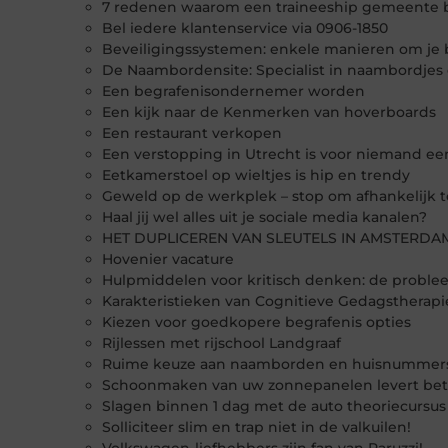
7 redenen waarom een traineeship gemeente bel
Bel iedere klantenservice via 0906-1850
Beveiligingssystemen: enkele manieren om je be
De Naambordensite: Specialist in naambordje
Een begrafenisondernemer worden
Een kijk naar de Kenmerken van hoverboards
Een restaurant verkopen
Een verstopping in Utrecht is voor niemand ee
Eetkamerstoel op wieltjes is hip en trendy
Geweld op de werkplek – stop om afhankelijk 
Haal jij wel alles uit je sociale media kanalen?
HET DUPLICEREN VAN SLEUTELS IN AMSTERDA
Hovenier vacature
Hulpmiddelen voor kritisch denken: de proble
Karakteristieken van Cognitieve Gedagstherapi
Kiezen voor goedkopere begrafenis opties
Rijlessen met rijschool Landgraaf
Ruime keuze aan naamborden en huisnummers 
Schoonmaken van uw zonnepanelen levert be
Slagen binnen 1 dag met de auto theoriecursus
Solliciteer slim en trap niet in de valkuilen!