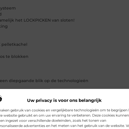
msysteem
d
amelijk het LOCKPICKEN van sloten!
king
 pelletkachel
oos te blokken
een diepgaande blik op de technologieën
Uw privacy is voor ons belangrijk
jbewijs
maken gebruik van cookies en vergelijkbare technologieën om te begrijpen
ze website gebruikt en om uw ervaring te verbeteren. Deze cookies kunnen
r een dak
n ingezet voor verschillende doeleinden, zoals het tonen van
et?
sonaliseerde advertenties en het meten van het gebruik van de website. V