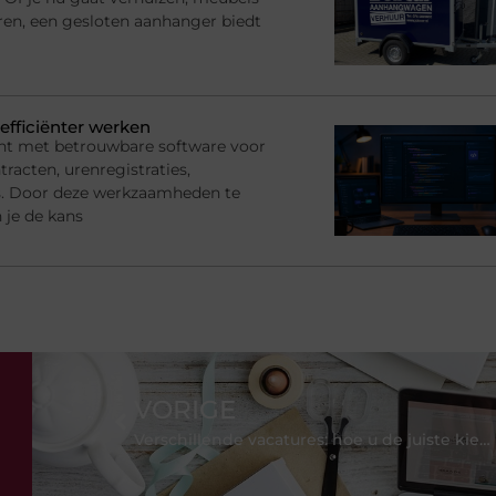
ren, een gesloten aanhanger biedt
efficiënter werken
nt met betrouwbare software voor
racten, urenregistraties,
s. Door deze werkzaamheden te
 je de kans
VORIGE
Verschillende vacatures: hoe u de juiste kiest en niemand beledigt