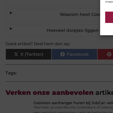
meer
Waarom heet Costa de l
Hoeveel dorpjes liggen er la
Goed artikel? Deel hem dan op:
X (Twitter)
Facebook
Tags:
Verken onze aanbevolen
artik
Gesloten aanhanger huren bij JobCar: veil
Wanneer je waardevolle, kwetsbare of weersge
een gesloten aanhanger vaak de beste keuze.