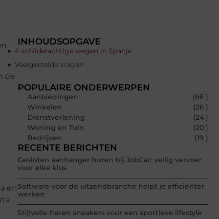
INHOUDSOPGAVE
en
4 schilderachtige wegen in Spanje
Veelgestelde vragen
in de
POPULAIRE ONDERWERPEN
Aanbiedingen
(66 )
Winkelen
(26 )
Dienstverlening
(24 )
Woning en Tuin
(20 )
Bedrijven
(19 )
RECENTE BERICHTEN
Gesloten aanhanger huren bij JobCar: veilig vervoer
voor elke klus
Software voor de uitzendbranche helpt je efficiënter
da en
werken
uta
Stijlvolle heren sneakers voor een sportieve lifestyle