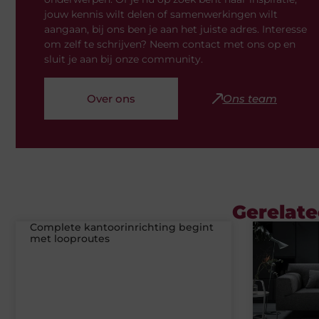
jouw kennis wilt delen of samenwerkingen wilt
aangaan, bij ons ben je aan het juiste adres. Interesse
om zelf te schrijven? Neem contact met ons op en
sluit je aan bij onze community.
Over ons
Ons team
Gerelate
Complete kantoorinrichting begint
met looproutes