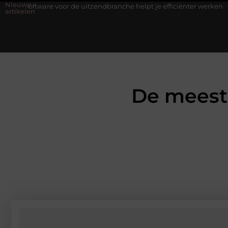
Nieuwe
or de uitzendbranche helpt je efficiënter werken
Stijlvolle here
artikelen
De meest 