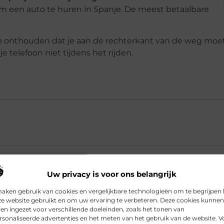
 om een auto te huren in Spanje. De meest betaalbare
m te onthouden dat je aan de rechterkant van de weg moe
 telefoon niet tijdens het rijden.
ilderachtige routes in Spanje?
Uw privacy is voor ons belangrijk
en auto te huren in Spanje?
maken gebruik van cookies en vergelijkbare technologieën om te begrijpen
ze website gebruikt en om uw ervaring te verbeteren. Deze cookies kunnen
n ingezet voor verschillende doeleinden, zoals het tonen van
sonaliseerde advertenties en het meten van het gebruik van de website. V
ata en waarom heet deze route zo?