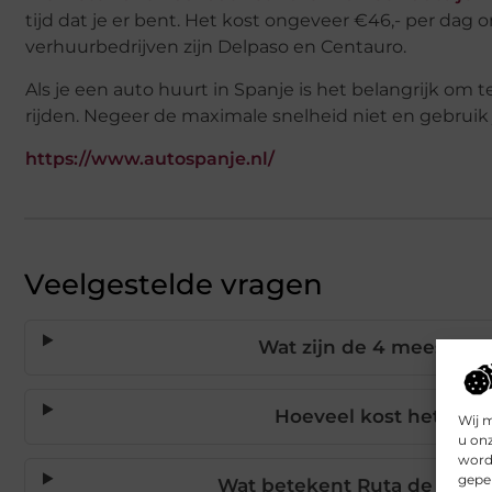
tijd dat je er bent. Het kost ongeveer €46,- per dag
verhuurbedrijven zijn Delpaso en Centauro.
Als je een auto huurt in Spanje is het belangrijk o
rijden. Negeer de maximale snelheid niet en gebruik je
https://www.autospanje.nl/
Veelgestelde vragen
Wat zijn de 4 meest sch
Hoeveel kost het om e
Wij 
u on
worde
geper
Wat betekent Ruta de la Pl