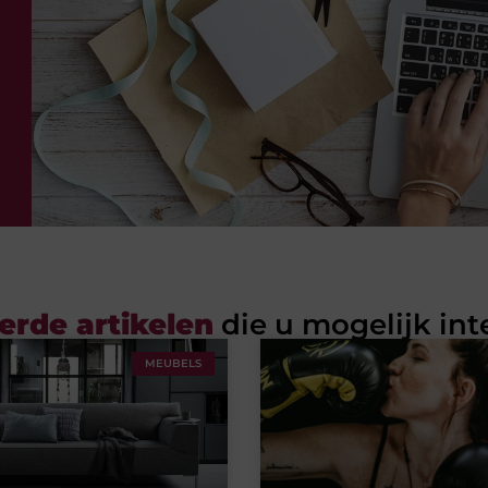
erde artikelen
die u mogelijk int
MEUBELS