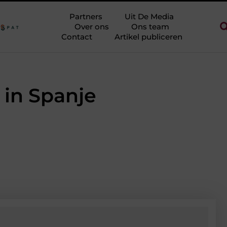
e halen zonder eindeloos te blokken
Touw als trapleuning en afze
Partners
Uit De Media
Over ons
Ons team
Contact
Artikel publiceren
 in Spanje