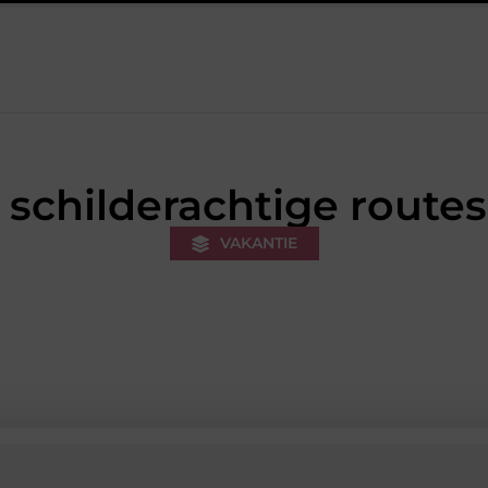
n sneakers voor een sportieve lifestyle
123theorie: Snel je theori
schilderachtige routes
VAKANTIE