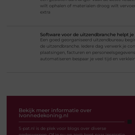
wilt ophalen of materialen droog wilt vervoe
extra
Software voor de uitzendbranche helpt je 
Een goed georganiseerd uitzendbureau begi
de uitzendbranche. Iedere dag verwerk je cont
plaatsingen, facturen en personeelsgegeven
automatiseren bespaar je veel tijd en verklein
Bekijk meer informatie over
Ivonnedekoning.nl
S-pat.nl is de plek voor blogs over diverse
onderwerpen. Of je nu op zoek bent naar inspiratie,