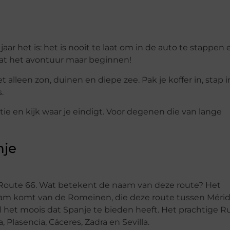
aar het is: het is nooit te laat om in de auto te stappen 
Laat het avontuur maar beginnen!
t alleen zon, duinen en diepe zee. Pak je koffer in, stap 
.
ie en kijk waar je eindigt. Voor degenen die van lange
nje
e Route 66. Wat betekent de naam van deze route? Het
naam komt van de Romeinen, die deze route tussen Méri
 het moois dat Spanje te bieden heeft. Het prachtige R
 Plasencia, Cáceres, Zadra en Sevilla.