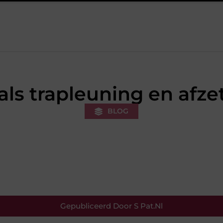
eren sneakers voor een sportieve lifestyle
123theorie: Snel je the
als trapleuning en afze
BLOG
Gepubliceerd Door S Pat.nl