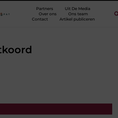
orie halen zonder eindeloos te blokken
Touw als trapleuning en a
Partners
Uit De Media
Over ons
Ons team
Contact
Artikel publiceren
tkoord