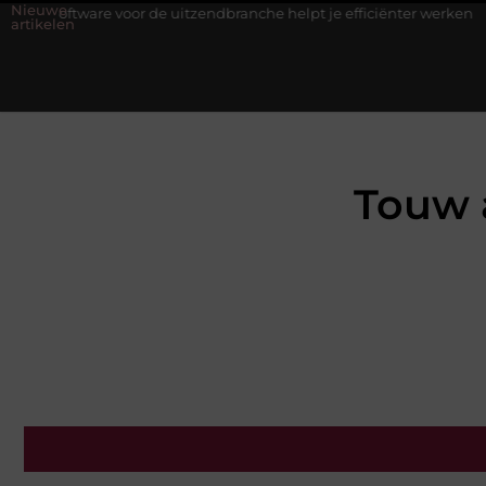
Nieuwe
 voor de uitzendbranche helpt je efficiënter werken
Stijlvolle h
artikelen
Touw 