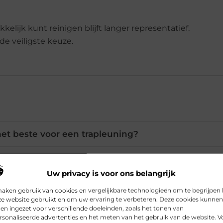
lijk kunt reinigen blijft langer representatief.
de veiligste keuze.
et beste voor een trapleuning?
ezels beter gebruiken voor een trapleuning?
Uw privacy is voor ons belangrijk
maken gebruik van cookies en vergelijkbare technologieën om te begrijpen
jn touwleuning gaat rafelen?
ze website gebruikt en om uw ervaring te verbeteren. Deze cookies kunnen
n ingezet voor verschillende doeleinden, zoals het tonen van
sonaliseerde advertenties en het meten van het gebruik van de website. V