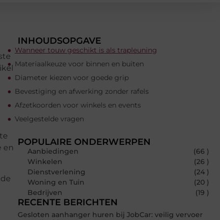
INHOUDSOPGAVE
Wanneer touw geschikt is als trapleuning
ste
Materiaalkeuze voor binnen en buiten
ikel
Diameter kiezen voor goede grip
Bevestiging en afwerking zonder rafels
Afzetkoorden voor winkels en events
Veelgestelde vragen
te
POPULAIRE ONDERWERPEN
e en
Aanbiedingen
(66 )
Winkelen
(26 )
Dienstverlening
(24 )
nde
Woning en Tuin
(20 )
Bedrijven
(19 )
RECENTE BERICHTEN
Gesloten aanhanger huren bij JobCar: veilig vervoer