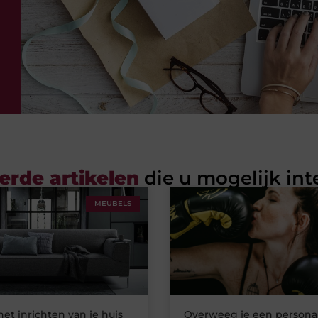
erde artikelen
die u mogelijk int
MEUBELS
het inrichten van je huis
Overweeg je een personal