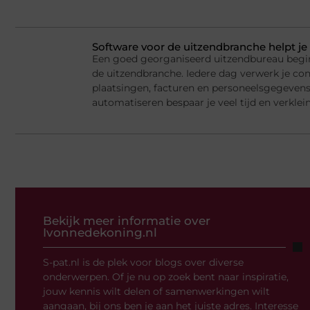
Software voor de uitzendbranche helpt je 
Een goed georganiseerd uitzendbureau begi
de uitzendbranche. Iedere dag verwerk je cont
plaatsingen, facturen en personeelsgegeven
automatiseren bespaar je veel tijd en verklein
Bekijk meer informatie over
Ivonnedekoning.nl
S-pat.nl is de plek voor blogs over diverse
onderwerpen. Of je nu op zoek bent naar inspiratie,
jouw kennis wilt delen of samenwerkingen wilt
aangaan, bij ons ben je aan het juiste adres. Interesse