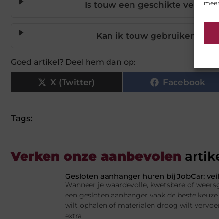
meer
Is touw een geschikte vervange
Kan ik touw gebruiken als a
Goed artikel? Deel hem dan op:
X (Twitter)
Facebook
Tags:
Verken onze aanbevolen
artik
Gesloten aanhanger huren bij JobCar: veil
Wanneer je waardevolle, kwetsbare of weersge
een gesloten aanhanger vaak de beste keuze.
wilt ophalen of materialen droog wilt vervoe
extra