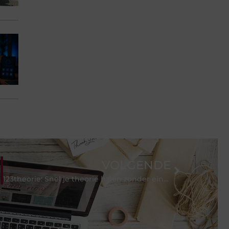
VOLGENDE
123theorie: Snel je theorie halen zonder eindeloos te blokken