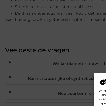
Kies een slijtvast materiaal bij intensief gebruik.
Stem kleur en stijl af op interieur of huisstijl.
Denk aan onderhoud, want een koord dat je makke
Voor buitengebruik is synthetisch materiaal meestal 
Veelgestelde vragen
Welke diameter touw is h
Kan ik natuurlijke of synthetische v
Wij 
Hoe voorkom ik dat mi
u on
worde
geper