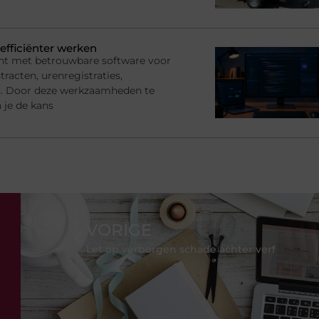
efficiënter werken
nt met betrouwbare software voor
racten, urenregistraties,
s. Door deze werkzaamheden te
 je de kans
VORIGE
Let op verborgen schade achter verf