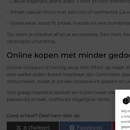
– Casual dagelijks: jeans, basic T-shirt en een overshir
– Smart-casual: chino met een trui of overhemd. Ga vo
– Streetwear: loose fit broek, hoodie en een bomber
Tip: stem je sneaker af op je accessoires. Een riem, ho
verzorgde uitstraling.
Online kopen met minder gedo
Online shoppen is handig als je slim filtert op maat, 
zien welke stijlen breed inzetbaar zijn. Controleer d
retourneren, zodat je zonder stress kunt passen en ve
Wie graag inspiratie opdoet en stijlen naast elkaar z
passen bij smaak, outfits en dagelijkse ritme.
Wij 
Goed artikel? Deel hem dan op:
u on
worde
geper
X (Twitter)
Facebook