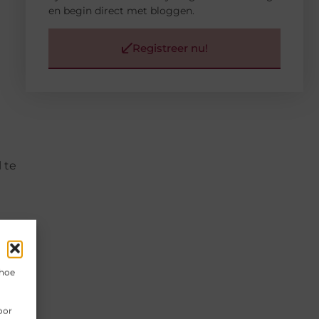
en begin direct met bloggen.
Registreer nu!
 te
len
 hoe
oor