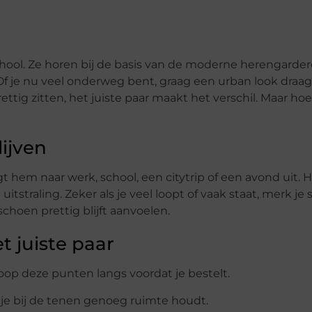
school. Ze horen bij de basis van de moderne herengarder
Of je nu veel onderweg bent, graag een urban look draag
tig zitten, het juiste paar maakt het verschil. Maar hoe
ijven
 hem naar werk, school, een citytrip of een avond uit. 
straling. Zeker als je veel loopt of vaak staat, merk je 
choen prettig blijft aanvoelen.
t juiste paar
oop deze punten langs voordat je bestelt.
l je bij de tenen genoeg ruimte houdt.