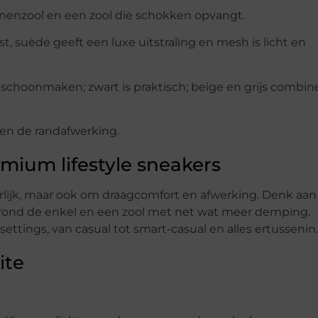
innenzool en een zool die schokken opvangt.
st, suède geeft een luxe uitstraling en mesh is licht en
r schoonmaken; zwart is praktisch; beige en grijs combin
n en de randafwerking.
ium lifestyle sneakers
erlijk, maar ook om draagcomfort en afwerking. Denk aa
g rond de enkel en een zool met net wat meer demping.
ettings, van casual tot smart-casual en alles ertussenin.
ite