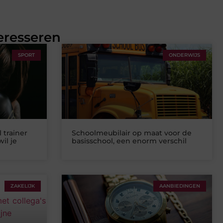
eresseren
SPORT
ONDERWIJS
 trainer
Schoolmeubilair op maat voor de
il je
basisschool, een enorm verschil
ZAKELIJK
AANBIEDINGEN