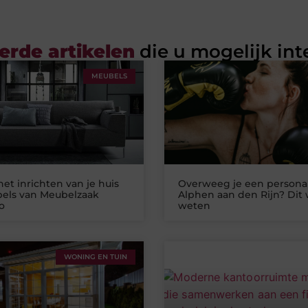
erde artikelen
die u mogelijk int
MEUBELS
het inrichten van je huis
Overweeg je een personal
els van Meubelzaak
Alphen aan den Rijn? Dit w
o
weten
WONING EN TUIN