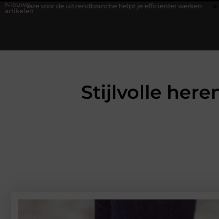
Nieuwe
uitzendbranche helpt je efficiënter werken
Stijlvolle heren sneak
artikelen
Stijlvolle here