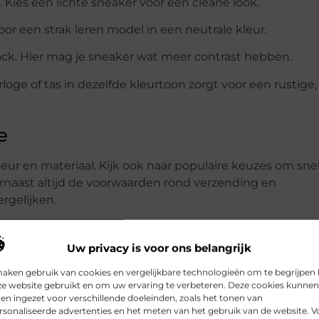
t. Kies een lichte sneaker voor een cleane look.
or een strak leren model in een neutrale kleur.
jack. Hier mag je sneaker wat meer contrast hebben.
rloge of tas in dezelfde kleurtoon zorgt voor een rustige,
e
kleur en materiaal. Kijk ook naar populaire keuzes om snel
aarnaast altijd de voorwaarden rond verzending en
rgelijken.
et, kan met
heren sneakers
snel vergelijken welke model
Uw privacy is voor ons belangrijk
maken gebruik van cookies en vergelijkbare technologieën om te begrijpen
ze website gebruikt en om uw ervaring te verbeteren. Deze cookies kunnen
n ingezet voor verschillende doeleinden, zoals het tonen van
sonaliseerde advertenties en het meten van het gebruik van de website. V
Pinterest
LinkedIn
Email