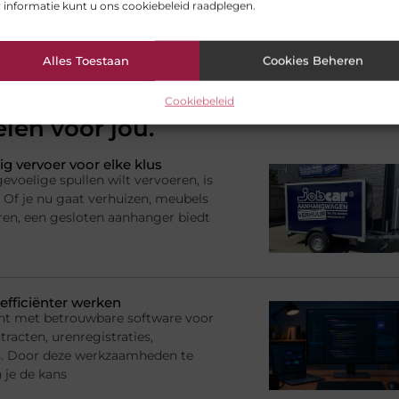
 informatie kunt u ons cookiebeleid raadplegen.
Alles Toestaan
Cookies Beheren
Cookiebeleid
elen voor jou.
ig vervoer voor elke klus
voelige spullen wilt vervoeren, is
 Of je nu gaat verhuizen, meubels
ren, een gesloten aanhanger biedt
efficiënter werken
nt met betrouwbare software voor
racten, urenregistraties,
s. Door deze werkzaamheden te
 je de kans