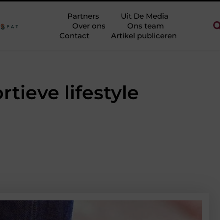
 zonder eindeloos te blokken
Touw als trapleuning en afzetkoord
Partners
Uit De Media
Over ons
Ons team
Contact
Artikel publiceren
rtieve lifestyle