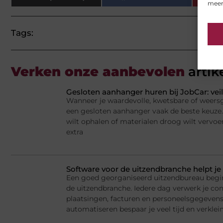
meer
Tags:
Verken onze aanbevolen
artik
Gesloten aanhanger huren bij JobCar: veil
Wanneer je waardevolle, kwetsbare of weersge
een gesloten aanhanger vaak de beste keuze.
wilt ophalen of materialen droog wilt vervoe
extra
Software voor de uitzendbranche helpt je 
Een goed georganiseerd uitzendbureau begi
de uitzendbranche. Iedere dag verwerk je cont
plaatsingen, facturen en personeelsgegeven
automatiseren bespaar je veel tijd en verklein