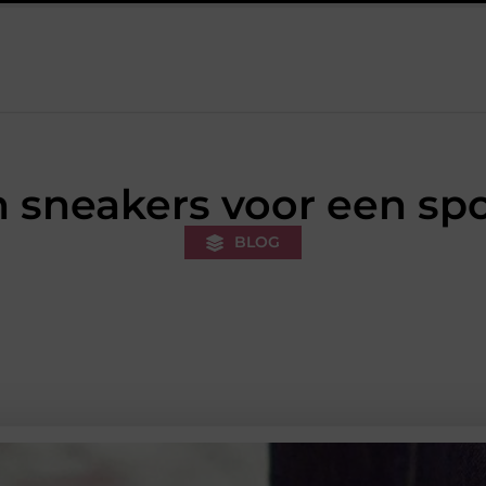
ers voor een sportieve lifestyle
123theorie: Snel je theorie halen
n sneakers voor een spo
BLOG