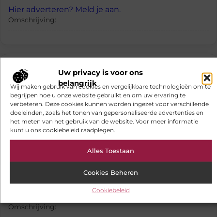
Hier adverteren? Meld je aan.
Omschrijving:
eiken vloer kleuren
Uw privacy is voor ons
Omschrijving: eiken vloer kleuren
belangrijk
Wij maken gebruik van cookies en vergelijkbare technologieën om te
begrijpen hoe u onze website gebruikt en om uw ervaring te
Hier adverteren? Meld je aan.
verbeteren. Deze cookies kunnen worden ingezet voor verschillende
doeleinden, zoals het tonen van gepersonaliseerde advertenties en
Omschrijving:
het meten van het gebruik van de website. Voor meer informatie
kunt u ons cookiebeleid raadplegen.
hoekkast
Omschrijving: hoekkast
Alles Toestaan
Cookies Beheren
Cookiebeleid
Hier adverteren? Meld je aan.
Omschrijving: