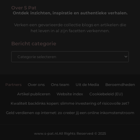
Over S Pat
Ontdek inzichten, inspiratie en authentieke verhalen.
Verken een gevarieerde collectie blogs en artikelen die
het leven in al zijn facetten verkennen.
Bericht categorie
Partners
Over ons
Ons team
Uit de Media
Beroemdheden
Artikel publiceren
Website index
Cookiebeleid (EU)
Kwaliteit backlinks kopen: slimme investering of risicovolle zet?
Geld verdienen op internet: zo creëer jij een online inkomstenstroom
www.s-pat.nl.
All Rights Reserved © 2025