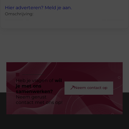
Hier adverteren? Meld je aan.
Omschrijving:
Heb je vragen of
wil
je met ons
Neem contact op
samenwerken?
Neem gerust
contact met ons op!