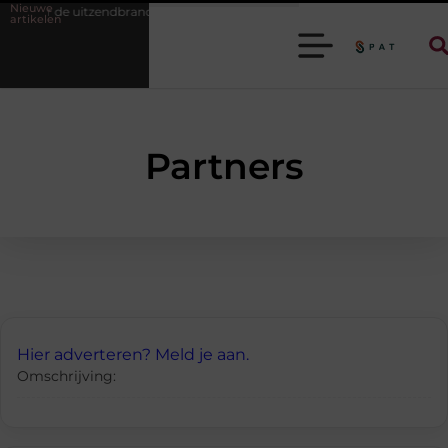
Nieuwe
voor de uitzendbranche helpt je efficiënter werken
Stijlvolle heren sn
artikelen
Partners
Hier adverteren? Meld je aan.
Omschrijving: