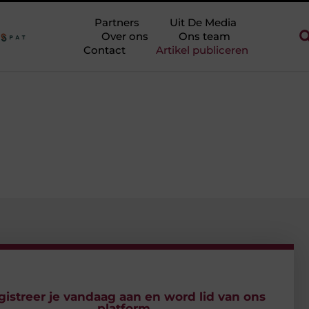
eorie halen zonder eindeloos te blokken
Touw als trapleuning en 
Partners
Uit De Media
Over ons
Ons team
Contact
Artikel publiceren
gistreer je vandaag aan en word lid van ons
platform