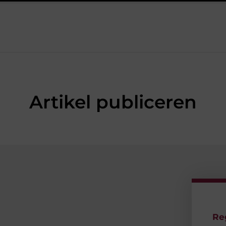
heren sneakers voor een sportieve lifestyle
123theorie: Snel je th
Artikel publiceren
Re