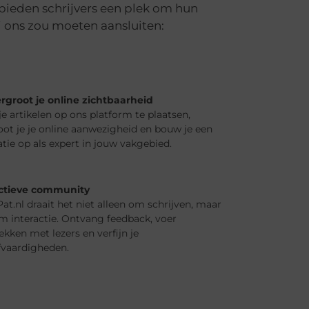
 bieden schrijvers een plek om hun
ij ons zou moeten aansluiten:
ergroot je online zichtbaarheid
e artikelen op ons platform te plaatsen,
oot je je online aanwezigheid en bouw je een
tie op als expert in jouw vakgebied.
ctieve community
Pat.nl draait het niet alleen om schrijven, maar
m interactie. Ontvang feedback, voer
kken met lezers en verfijn je
jfvaardigheden.