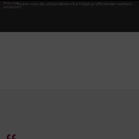
Nieuwe
e voor de uitzendbranche helpt je efficiënter werken
Stijlvolle 
artikelen