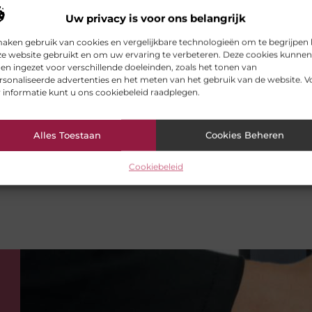
’s toe om je verhalen nog aantrekkelijker te maken.
Uw privacy is voor ons belangrijk
ver de nieuwste schrijvers- en blogtrends in onze
maken gebruik van cookies en vergelijkbare technologieën om te begrijpen
 meeste uit je schrijversreis haalt.
ze website gebruikt en om uw ervaring te verbeteren. Deze cookies kunnen
n ingezet voor verschillende doeleinden, zoals het tonen van
sonaliseerde advertenties en het meten van het gebruik van de website. V
 informatie kunt u ons cookiebeleid raadplegen.
je basisgegevens in en begin meteen met bloggen!
Alles Toestaan
Cookies Beheren
ftips is ons platform de ideale plek voor zowel nieuwe
oot publiek. Wacht niet langer, registreer je nu en la
Cookiebeleid