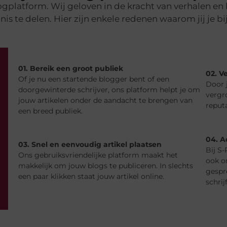
logplatform. Wij geloven in de kracht van verhalen en
nis te delen. Hier zijn enkele redenen waarom jij je b
01. Bereik een groot publiek
02. V
Of je nu een startende blogger bent of een
Door j
doorgewinterde schrijver, ons platform helpt je om
vergr
jouw artikelen onder de aandacht te brengen van
reputa
een breed publiek.
04. A
03. Snel en eenvoudig artikel plaatsen
Bij S-
Ons gebruiksvriendelijke platform maakt het
ook o
makkelijk om jouw blogs te publiceren. In slechts
gespre
een paar klikken staat jouw artikel online.
schri