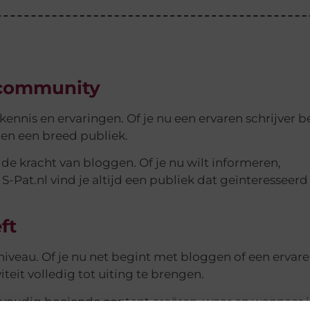
e community
 kennis en ervaringen. Of je nu een ervaren schrijver b
nen een breed publiek.
 kracht van bloggen. Of je nu wilt informeren,
-Pat.nl vind je altijd een publiek dat geïnteresseerd 
ft
niveau. Of je nu net begint met bloggen of een ervar
iteit volledig tot uiting te brengen.
envoudig boeiende content creëren, waar en wanneer 