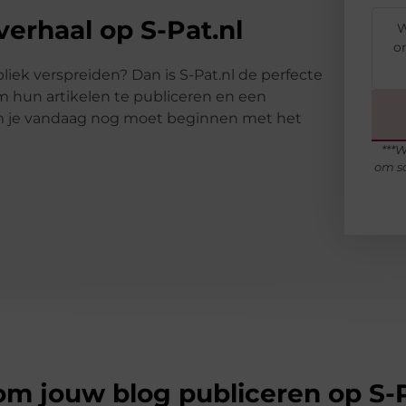
verhaal op S-Pat.nl
W
om
liek verspreiden? Dan is S-Pat.nl de perfecte
m hun artikelen te publiceren en een
om je vandaag nog moet beginnen met het
***W
om sc
m jouw blog publiceren op S-P