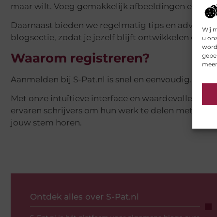
maar wilt. Voeg gemakkelijk afbeeldingen en video
Daarnaast bieden we regelmatig tips en adviezen o
Wij 
blogsectie, zodat je jezelf blijft ontwikkelen en het
u on
worde
Waarom registreren?
geper
meer
Aanmelden bij S-Pat.nl is snel en eenvoudig. Vul 
Met onze intuïtieve interface en waardevolle schrij
ervaren schrijvers om hun werk te delen met een gr
jouw stem horen.
Ontdek alles over S-Pat.nl