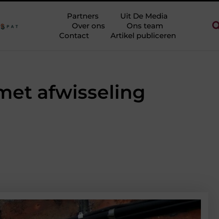
e halen zonder eindeloos te blokken
Touw als trapleuning en afz
Partners
Uit De Media
Over ons
Ons team
Contact
Artikel publiceren
met afwisseling