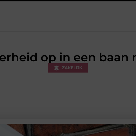
n sneakers voor een sportieve lifestyle
123theorie: Snel je theori
erheid op in een baan 
ZAKELIJK