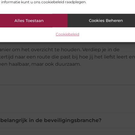
 informatie kunt u ons cookiebeleid raadplegen.
erantwoordelijkheden.
o zorgt voor de basis: heldere afspraken die je houvast
Alles Toestaan
Cookies Beheren
inzetbaarheid en creëert toekomstperspectief. En dat is
r een nieuwe stap in hun loopbaan: niet alleen een baa
Cookiebeleid
manier om het overzicht te houden. Verdiep je in de
tijd naar een route die past bij hoe jij het liefst leert e
lleen haalbaar, maar ook duurzaam.
 belangrijk in de beveiligingsbranche?