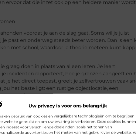
en ervoor dat die inzet ook op een heldere manier wordt
stromen
 afronden voordat je aan de slag gaat. Soms wil je juist
j je past en onderweg steeds beter worden. Dan is een l
rken met school, waardoor je theorie meteen kunt kopp
 graag doen in plaats van alleen lezen. Je leert
 je incidenten rapporteert, hoe je grenzen aangeeft en 
dat je het direct toepast, groeit je zelfvertrouwen vaak sne
jou het beste ligt: een rustige objectlocatie, een
che omgeving.
Uw privacy is voor ons belangrijk
maken gebruik van cookies en vergelijkbare technologieën om te begrijpen
 elkaar vaak versterken. Als je werkt en leert tegelijk, w
ze website gebruikt en om uw ervaring te verbeteren. Deze cookies kunnen
raken rondom jouw ontwikkeling. Andersom helpt een
n ingezet voor verschillende doeleinden, zoals het tonen van
sonaliseerde advertenties en het meten van het gebruik van de website. V
ikkelt vaardigheden, krijgt meer inzicht in procedures en