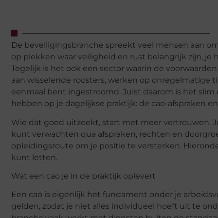
De beveiligingsbranche spreekt veel mensen aan omd
op plekken waar veiligheid en rust belangrijk zijn, j
Tegelijk is het ook een sector waarin de voorwaarde
aan wisselende roosters, werken op onregelmatige tij
eenmaal bent ingestroomd. Juist daarom is het slim 
hebben op je dagelijkse praktijk: de cao-afspraken en
Wie dat goed uitzoekt, start met meer vertrouwen. Je
kunt verwachten qua afspraken, rechten en doorgroei
opleidingsroute om je positie te versterken. Hieron
kunt letten.
Wat een cao je in de praktijk oplevert
Een cao is eigenlijk het fundament onder je arbeids
gelden, zodat je niet alles individueel hoeft uit te o
branche vaak werkt met diensten buiten de standaard