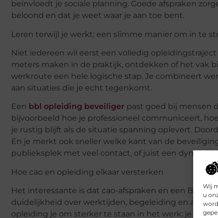
beïnvloedt je sociale planning. Goede afspraken zorg
beloond en dat je weet waar je aan toe bent.
Leren terwijl je werkt: een slimme manier om in te 
Niet iedereen wil eerst een volledig opleidingstraject
meters maken in de praktijk, ontdekken of het vak bi
werkroute een hele logische stap. Je combineert we
aan situaties die je echt tegenkomt.
Een
bbl opleiding beveiliger
past goed bij mensen die
bijvoorbeeld hoe je professioneel communiceert, hoe
je rustig blijft als de situatie spanning oplevert. Door
En je merkt ook sneller welke kant van de beveiliging 
publieksplek met veel contact, of juist een dynamis
Hoe cao en opleiding elkaar versterken
Wij 
Het interessante is dat cao-afspraken en een BBL-route
u on
duidelijkheid over werktijden, begeleiding en afsp
worde
geper
opleiding je om sterker te staan in het werk: je ontw