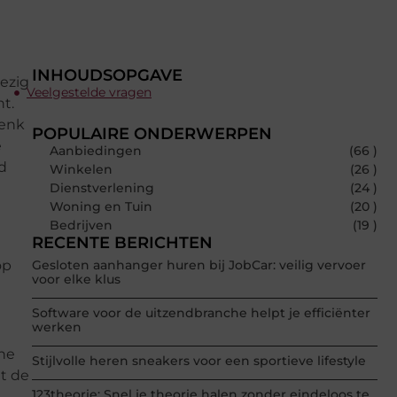
INHOUDSOPGAVE
ezig
Veelgestelde vragen
nt.
Denk
POPULAIRE ONDERWERPEN
e
Aanbiedingen
(66 )
d
Winkelen
(26 )
Dienstverlening
(24 )
Woning en Tuin
(20 )
Bedrijven
(19 )
RECENTE BERICHTEN
op
Gesloten aanhanger huren bij JobCar: veilig vervoer
voor elke klus
Software voor de uitzendbranche helpt je efficiënter
werken
che
Stijlvolle heren sneakers voor een sportieve lifestyle
at de
123theorie: Snel je theorie halen zonder eindeloos te