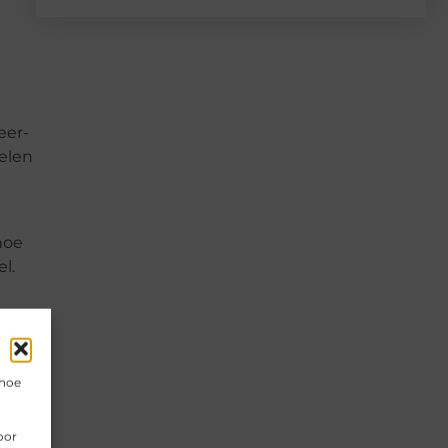
eer-
elen
hoe
l.
 hoe
il je
oor