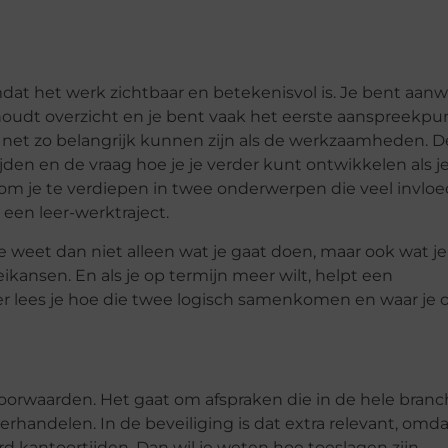
at het werk zichtbaar en betekenisvol is. Je bent aanw
e houdt overzicht en je bent vaak het eerste aanspreekpu
n net zo belangrijk kunnen zijn als de werkzaamheden. 
den en de vraag hoe je je verder kunt ontwikkelen als j
om je te verdiepen in twee onderwerpen die veel invloe
 een leer-werktraject.
 weet dan niet alleen wat je gaat doen, maar ook wat je
kansen. En als je op termijn meer wilt, helpt een
der lees je hoe die twee logisch samenkomen en waar je 
voorwaarden. Het gaat om afspraken die in de hele bran
nderhandelen. In de beveiliging is dat extra relevant, omd
 kantoortijden. Dan wil je weten hoe toeslagen zijn