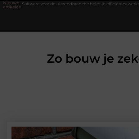
Nieuwe
or de uitzendbranche helpt je efficiënter werken
Stijlvolle here
artikelen
Zo bouw je zek