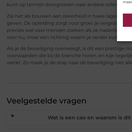
meer
kunt op termijn doorgroeien naar andere rollen of v
Zie het als bouwen aan zekerheid in twee lagen. De ca
geven. De opleiding zorgt voor groei: je vergroot je 
precies wat veel mensen zoeken als ze nadenken ove
voor nu, maar een richting waarin je verder kunt.
Als je de beveiliging overweegt, is dit een prettige 
voorwaarden die bij de branche horen, en kijk tegelijker
werkt. Zo maak je de stap naar de beveiliging niet a
Veelgestelde vragen
Wat is een cao en waarom is dit