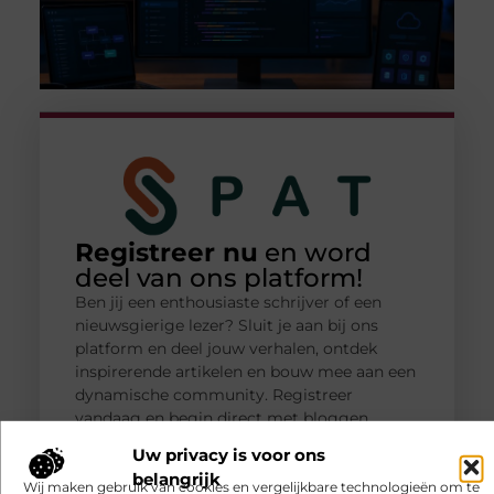
Registreer nu
en word
deel van ons platform!
Ben jij een enthousiaste schrijver of een
nieuwsgierige lezer? Sluit je aan bij ons
platform en deel jouw verhalen, ontdek
inspirerende artikelen en bouw mee aan een
dynamische community. Registreer
vandaag en begin direct met bloggen.
Uw privacy is voor ons
Registreer nu!
belangrijk
Wij maken gebruik van cookies en vergelijkbare technologieën om te