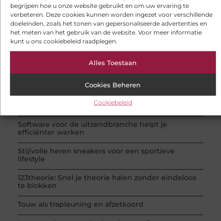
begrijpen hoe u onze website gebruikt en om uw ervaring te
verbeteren. Deze cookies kunnen worden ingezet voor verschillende
doeleinden, zoals het tonen van gepersonaliseerde advertenties en
POPULAIRE ONDERWERPEN
het meten van het gebruik van de website. Voor meer informatie
Aanbiedingen
(66 )
kunt u ons cookiebeleid raadplegen.
Winkelen
(26 )
Dienstverlening
(24 )
Alles Toestaan
Woning en Tuin
(20 )
Bedrijven
(19 )
Cookies Beheren
RECENTE BERICHTEN
Gesloten aanhanger huren bij JobCar: veilig
Cookiebeleid
vervoer voor elke klus
Software voor de uitzendbranche helpt je
efficiënter werken
Stijlvolle heren sneakers voor een sportieve
lifestyle
123theorie: Snel je theorie halen zonder eindeloos
te blokken
Touw als trapleuning en afzetkoord