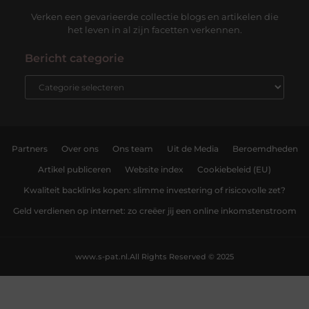
Verken een gevarieerde collectie blogs en artikelen die
het leven in al zijn facetten verkennen.
Bericht categorie
Partners
Over ons
Ons team
Uit de Media
Beroemdheden
Artikel publiceren
Website index
Cookiebeleid (EU)
Kwaliteit backlinks kopen: slimme investering of risicovolle zet?
Geld verdienen op internet: zo creëer jij een online inkomstenstroom
www.s-pat.nl.
All Rights Reserved © 2025