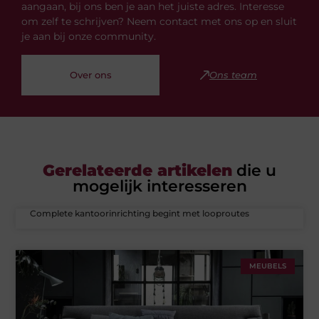
aangaan, bij ons ben je aan het juiste adres. Interesse
om zelf te schrijven? Neem contact met ons op en sluit
je aan bij onze community.
Over ons
Ons team
Gerelateerde artikelen
die u
mogelijk interesseren
Complete kantoorinrichting begint met looproutes
MEUBELS