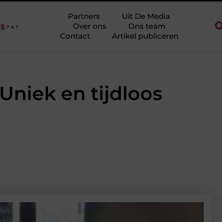
indeloos te blokken
Touw als trapleuning en afzetkoord
Let 
Partners
Uit De Media
Over ons
Ons team
Contact
Artikel publiceren
niek en tijdloos