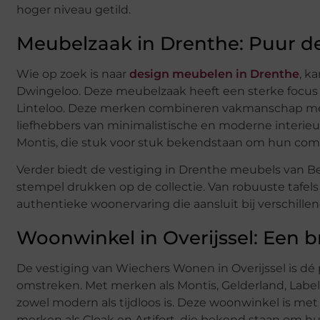
hoger niveau getild.
Meubelzaak in Drenthe: Puur d
Wie op zoek is naar
design meubelen in Drenthe
, k
Dwingeloo. Deze meubelzaak heeft een sterke focus op
Linteloo. Deze merken combineren vakmanschap met ee
liefhebbers van minimalistische en moderne interieur
Montis, die stuk voor stuk bekendstaan om hun com
Verder biedt de vestiging in Drenthe meubels van Ber
stempel drukken op de collectie. Van robuuste tafe
authentieke woonervaring die aansluit bij verschille
Woonwinkel in Overijssel: Een 
De vestiging van Wiechers Wonen in Overijssel is dé
omstreken. Met merken als Montis, Gelderland, Label e
zowel modern als tijdloos is. Deze woonwinkel is m
merken als Cloak en Artifort, die bekend staan om h