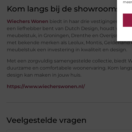
meer
Kom langs bij de showrooms!
Wiechers Wonen
biedt in haar drie vestigingen een
een liefhebber bent van Dutch Design, houdt van tijdl
meubelstuk, in Groningen, Drenthe en Overijssel vind j
met bekende merken als Leolux, Montis, Gelderland en Ar
meubelstuk een investering in kwaliteit en design.
Met een zorgvuldig samengestelde collectie, biedt W
duurzame en comfortabele woonervaring. Kom langs i
design kan maken in jouw huis.
https://www.wiecherswonen.nl/
Veelgestelde vragen