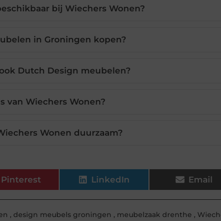
beschikbaar bij Wiechers Wonen?
eubelen in Groningen kopen?
 ook Dutch Design meubelen?
ies van Wiechers Wonen?
j Wiechers Wonen duurzaam?
Pinterest
LinkedIn
Email
en
,
design meubels groningen
,
meubelzaak drenthe
,
Wiech