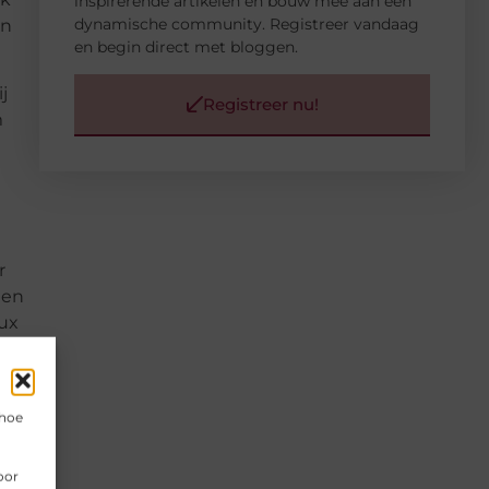
inspirerende artikelen en bouw mee aan een
dynamische community. Registreer vandaag
in
en begin direct met bloggen.
j
Registreer nu!
m
r
nen
lux
ste
 de
 hoe
un
oor