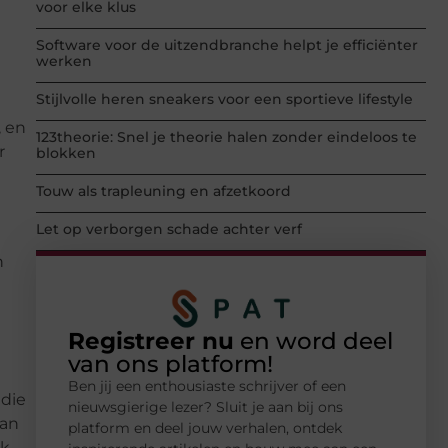
voor elke klus
Software voor de uitzendbranche helpt je efficiënter
werken
Stijlvolle heren sneakers voor een sportieve lifestyle
, en
123theorie: Snel je theorie halen zonder eindeloos te
r
blokken
Touw als trapleuning en afzetkoord
Let op verborgen schade achter verf
n
Registreer nu
en word deel
van ons platform!
Ben jij een enthousiaste schrijver of een
 die
nieuwsgierige lezer? Sluit je aan bij ons
aan
platform en deel jouw verhalen, ontdek
ok