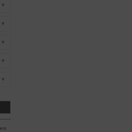
▼
▼
▼
▼
▼
ers