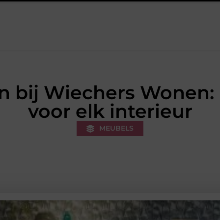
en sportieve lifestyle
123theorie: Snel je theorie halen zonder e
 bij Wiechers Wonen: U
voor elk interieur
MEUBELS