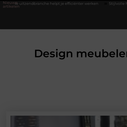
Nieuwe
nche helpt je efficiënter werken
Stijlvolle heren sneakers voor e
artikelen
Design meubelen