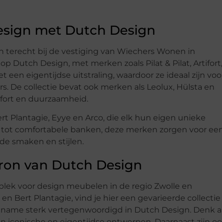
esign met Dutch Design
an terecht bij de vestiging van Wiechers Wonen in
 Dutch Design, met merken zoals Pilat & Pilat, Artifort
n eigentijdse uitstraling, waardoor ze ideaal zijn voo
s. De collectie bevat ook merken als Leolux, Hülsta en
fort en duurzaamheid.
t Plantagie, Eyye en Arco, die elk hun eigen unieke
ls tot comfortabele banken, deze merken zorgen voor ee
nde smaken en stijlen.
bron van Dutch Design
 plek voor design meubelen in de regio Zwolle en
n Bert Plantagie, vind je hier een gevarieerde collectie
et name sterk vertegenwoordigd in Dutch Design. Denk 
un iconische en eigentijdse ontwerpen. Daarnaast zijn o