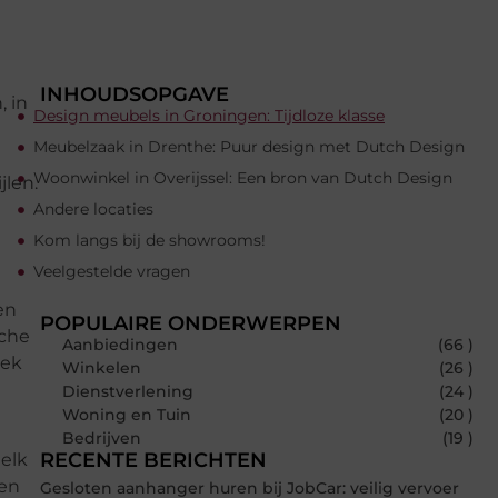
INHOUDSOPGAVE
, in
Design meubels in Groningen: Tijdloze klasse
Meubelzaak in Drenthe: Puur design met Dutch Design
Woonwinkel in Overijssel: Een bron van Dutch Design
jlen.
Andere locaties
Kom langs bij de showrooms!
Veelgestelde vragen
en
POPULAIRE ONDERWERPEN
sche
Aanbiedingen
(66 )
oek
Winkelen
(26 )
Dienstverlening
(24 )
Woning en Tuin
(20 )
Bedrijven
(19 )
RECENTE BERICHTEN
 elk
een
Gesloten aanhanger huren bij JobCar: veilig vervoer