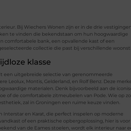
rieur. Bij Wiechers Wonen zijn er in de drie vestigingen
erken te vinden die bekendstaan om hun hoogwaardige
en comfortabele bank, een opvallende kast of een
geselecteerde collectie die past bij verschillende woonsti
jdloze klasse
dt een uitgebreide selectie van gerenommeerde
re Leolux, Montis, Gelderland, en Rolf Benz. Deze merk
waardige materialen. Denk bijvoorbeeld aan de iconi
astoe of de comfortabele zitmeubelen van Pode. Wie op z
 esthetiek, zal in Groningen een ruime keuze vinden.
 Interstar en Karat, die perfect inspelen op moderne
dkast of een praktische opbergoplossing, hier is voor
 bekend van de Eames stoelen, wordt elk interieur naar 