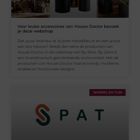
Voor leuke accessoires van House Doctor bezoek
je deze webshop
Ziet jouw interieur er al jaren hetzelfde uit en ben je toe
aan iets nieuws? Bekijk dan eens de producten van
House Doctor in de webshop van By Zenz. By Zenz is
een Scandinavisch georiënteerde woonwinkel. Met de
producten van House Doctor haal je trendy, moderne,
strakke en functionele designs
WONING EN TUIN