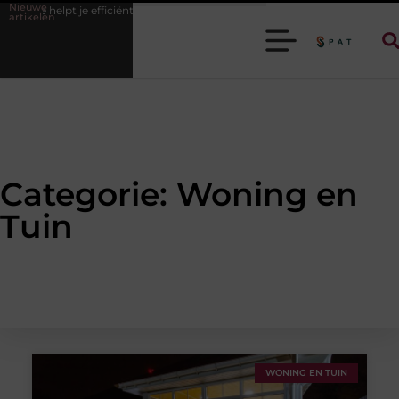
Nieuwe
e efficiënter werken
Stijlvolle heren sneakers voor een sportieve lifest
artikelen
Categorie: Woning en
Tuin
WONING EN TUIN