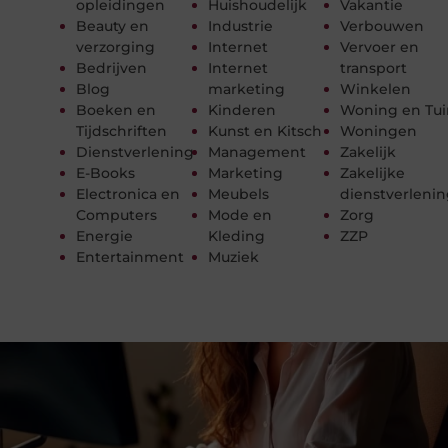
opleidingen
Huishoudelijk
Vakantie
Beauty en
Industrie
Verbouwen
verzorging
Internet
Vervoer en
Bedrijven
Internet
transport
Blog
marketing
Winkelen
Boeken en
Kinderen
Woning en Tui
Tijdschriften
Kunst en Kitsch
Woningen
Dienstverlening
Management
Zakelijk
E-Books
Marketing
Zakelijke
Electronica en
Meubels
dienstverleni
Computers
Mode en
Zorg
Energie
Kleding
ZZP
Entertainment
Muziek