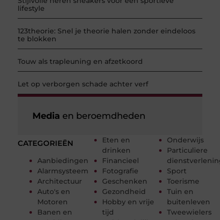
Stijlvolle heren sneakers voor een sportieve
lifestyle
123theorie: Snel je theorie halen zonder eindeloos
te blokken
Touw als trapleuning en afzetkoord
Let op verborgen schade achter verf
Media
en beroemdheden
Eten en
Onderwijs
CATEGORIEËN
drinken
Particuliere
Aanbiedingen
Financieel
dienstverleni
Alarmsysteem
Fotografie
Sport
Architectuur
Geschenken
Toerisme
Auto's en
Gezondheid
Tuin en
Motoren
Hobby en vrije
buitenleven
Banen en
tijd
Tweewielers