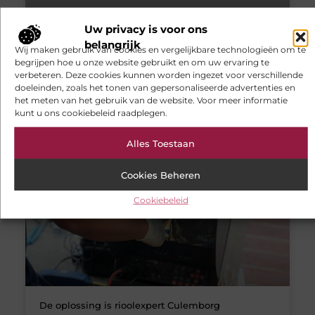
Uw privacy is voor ons
Een eiken houten tafel van massief eikenhout
belangrijk
Wij maken gebruik van cookies en vergelijkbare technologieën om te
Een super mooie eiken houten tafel van massief
begrijpen hoe u onze website gebruikt en om uw ervaring te
eikenhout. Prachtig hand gemaakt in Scandinavische
verbeteren. Deze cookies kunnen worden ingezet voor verschillende
stijl. Een eiken houten tafel past bij elk interieur omdat
doeleinden, zoals het tonen van gepersonaliseerde advertenties en
het zo veelzijdig kan zijn. Eikenhout kan stoer maar ook
het meten van het gebruik van de website. Voor meer informatie
heel rustig zijn. Dit ligt aan de olie die je erop doet. U
kunt u ons cookiebeleid raadplegen.
kunt heel veel
Alles Toestaan
WONING EN TUIN
Cookies Beheren
Cookiebeleid
De oplossing is rioolexpert Culemborg