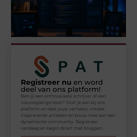
Registreer nu
en word
deel van ons platform!
Ben jij een enthousiaste schrijver of een
nieuwsgierige lezer? Sluit je aan bij ons
platform en deel jouw verhalen, ontdek
inspirerende artikelen en bouw mee aan een
dynamische community. Registreer
vandaag en begin direct met bloggen.