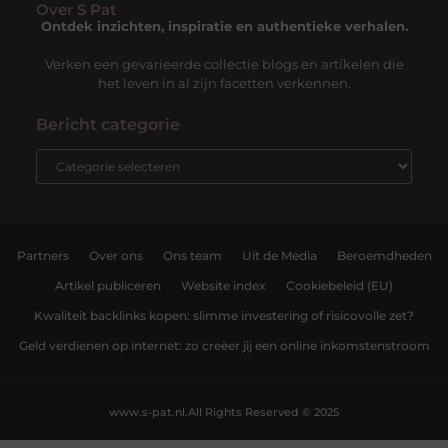
Over S Pat
Ontdek inzichten, inspiratie en authentieke verhalen.
Verken een gevarieerde collectie blogs en artikelen die
het leven in al zijn facetten verkennen.
Bericht categorie
Partners
Over ons
Ons team
Uit de Media
Beroemdheden
Artikel publiceren
Website index
Cookiebeleid (EU)
Kwaliteit backlinks kopen: slimme investering of risicovolle zet?
Geld verdienen op internet: zo creëer jij een online inkomstenstroom
www.s-pat.nl.
All Rights Reserved © 2025