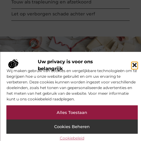
Touw als trapleuning en afzetkoord
Let op verborgen schade achter verf
VORIGE
VOLGENDE
Uw privacy is voor ons
Investeer tijd in een goed uitgedacht hotelconcept
Glasvezel aanbieders vergelijken om de beste keuze te maken
belangrijk
Wij maken gebruik van cookies en vergelijkbare technologieën om te
begrijpen hoe u onze website gebruikt en om uw ervaring te
verbeteren. Deze cookies kunnen worden ingezet voor verschillende
doeleinden, zoals het tonen van gepersonaliseerde advertenties en
het meten van het gebruik van de website. Voor meer informatie
kunt u ons cookiebeleid raadplegen.
Alles Toestaan
Bekijk meer informatie over
Ivonnedekoning.nl
Cookies Beheren
S-pat.nl is de plek voor blogs over diverse
Cookiebeleid