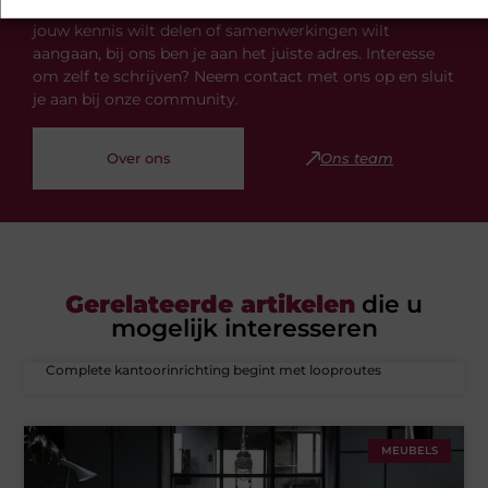
onderwerpen. Of je nu op zoek bent naar inspiratie,
jouw kennis wilt delen of samenwerkingen wilt
aangaan, bij ons ben je aan het juiste adres. Interesse
om zelf te schrijven? Neem contact met ons op en sluit
je aan bij onze community.
Over ons
Ons team
Gerelateerde artikelen
die u
mogelijk interesseren
Complete kantoorinrichting begint met looproutes
MEUBELS