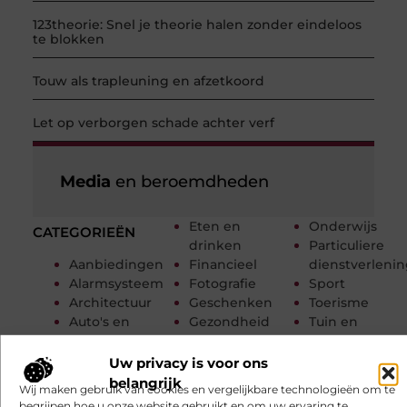
123theorie: Snel je theorie halen zonder eindeloos
te blokken
Touw als trapleuning en afzetkoord
Let op verborgen schade achter verf
Media
en beroemdheden
Eten en
Onderwijs
CATEGORIEËN
drinken
Particuliere
Aanbiedingen
Financieel
dienstverleni
Alarmsysteem
Fotografie
Sport
Architectuur
Geschenken
Toerisme
Auto's en
Gezondheid
Tuin en
Motoren
Hobby en vrije
buitenleven
Banen en
tijd
Tweewielers
Uw privacy is voor ons
opleidingen
Huishoudelijk
Vakantie
belangrijk
Wij maken gebruik van cookies en vergelijkbare technologieën om te
Beauty en
Industrie
Verbouwen
begrijpen hoe u onze website gebruikt en om uw ervaring te