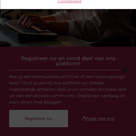
Cookiebeleid
Registreer nu en word deel van ons
platform!
Ben jij een enthousiaste schrijver of een nieuwsgierige
lezer? Sluit je aan bij ons platform en ontdek
inspirerende artikelen, deel jouw verhalen en maak deel
uit van een actieve community. Registreer vandaag en
start direct met bloggen.
Registreer nu
Praat met ons