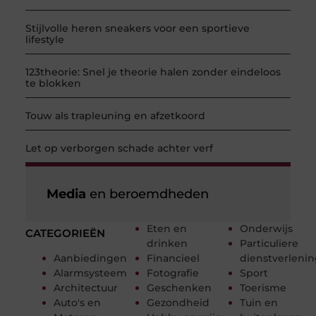
Stijlvolle heren sneakers voor een sportieve
lifestyle
123theorie: Snel je theorie halen zonder eindeloos
te blokken
Touw als trapleuning en afzetkoord
Let op verborgen schade achter verf
Media
en beroemdheden
Eten en
Onderwijs
CATEGORIEËN
drinken
Particuliere
Aanbiedingen
Financieel
dienstverleni
Alarmsysteem
Fotografie
Sport
Architectuur
Geschenken
Toerisme
Auto's en
Gezondheid
Tuin en