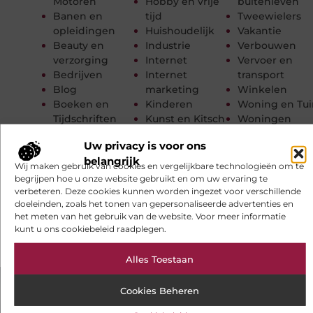
Motoren
Hobby en vrije
buitenleven
Banen en
tijd
Tweewielers
opleidingen
Huishoudelijk
Vakantie
Beauty en
Industrie
Verbouwen
verzorging
Internet
Vervoer en
Bedrijven
Internet
transport
Blog
marketing
Winkelen
Boeken en
Kinderen
Woning en Tui
Tijdschriften
Kunst en Kitsch
Woningen
Dienstverlening
Management
Zakelijk
Uw privacy is voor ons
E-Books
Marketing
Zakelijke
belangrijk
Electronica en
Meubels
dienstverleni
Wij maken gebruik van cookies en vergelijkbare technologieën om te
Computers
Mode en
Zorg
begrijpen hoe u onze website gebruikt en om uw ervaring te
verbeteren. Deze cookies kunnen worden ingezet voor verschillende
Energie
Kleding
ZZP
doeleinden, zoals het tonen van gepersonaliseerde advertenties en
Entertainment
Muziek
het meten van het gebruik van de website. Voor meer informatie
kunt u ons cookiebeleid raadplegen.
Alles Toestaan
Cookies Beheren