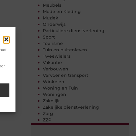
Meubels
Mode en Kleding
Muziek
Onderwijs
Particuliere dienstverlening
Sport
Toerisme
Tuin en buitenleven
 hoe
Tweewielers
Vakantie
oor
Verbouwen
Vervoer en transport
Winkelen
Woning en Tuin
Woningen
Zakelijk
Zakelijke dienstverlening
Zorg
ZZP