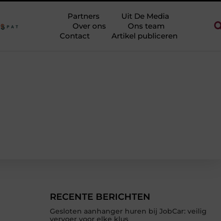
je theorie halen zonder eindeloos te blokken
Touw als trapleunin
Partners
Uit De Media
Over ons
Ons team
Contact
Artikel publiceren
RECENTE BERICHTEN
Gesloten aanhanger huren bij JobCar: veilig
vervoer voor elke klus