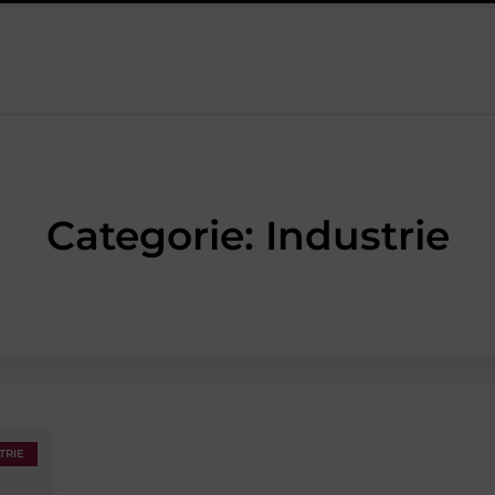
olle heren sneakers voor een sportieve lifestyle
123theorie: Snel 
Categorie: Industrie
TRIE