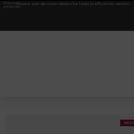
Nieuwe
ftware voor de uitzendbranche helpt je efficiënter werken
Stijlv
artikelen
INDUS