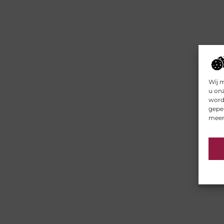
Wij 
u on
worde
geper
meer