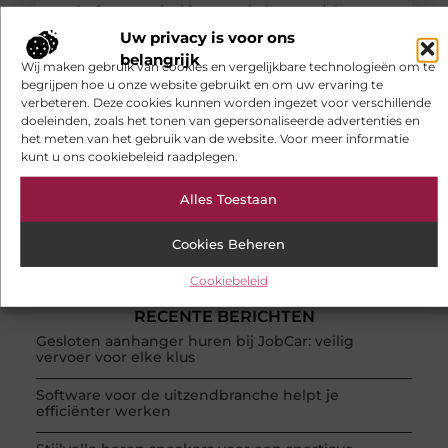
platform en deel jouw verhalen, ontdek
inspirerende artikelen en bouw mee aan een
Uw privacy is voor ons
dynamische community. Registreer
belangrijk
Wij maken gebruik van cookies en vergelijkbare technologieën om te
vandaag en begin direct met bloggen.
begrijpen hoe u onze website gebruikt en om uw ervaring te
verbeteren. Deze cookies kunnen worden ingezet voor verschillende
doeleinden, zoals het tonen van gepersonaliseerde advertenties en
Registreer nu!
het meten van het gebruik van de website. Voor meer informatie
kunt u ons cookiebeleid raadplegen.
POPULAIRE ONDERWERPEN
Alles Toestaan
Aanbiedingen
(66 )
Winkelen
(26 )
Cookies Beheren
Dienstverlening
(24 )
Woning en Tuin
(20 )
Cookiebeleid
Bedrijven
(19 )
RECENTE BERICHTEN
Gesloten aanhanger huren bij JobCar: veilig
vervoer voor elke klus
Software voor de uitzendbranche helpt je
efficiënter werken