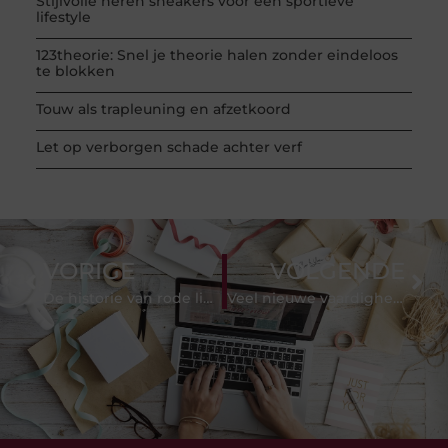
Stijlvolle heren sneakers voor een sportieve
lifestyle
123theorie: Snel je theorie halen zonder eindeloos
te blokken
Touw als trapleuning en afzetkoord
Let op verborgen schade achter verf
VORIGE
VOLGENDE
De historie van rode lingerie
Veel nieuwe vaardigheden leren