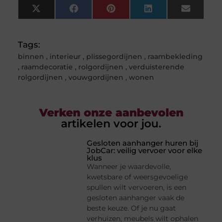
X
Facebook
Pinterest
LinkedIn
Email
(Twitter)
Tags:
binnen
,
interieur
,
plissegordijnen
,
raambekleding
,
raamdecoratie
,
rolgordijnen
,
verduisterende
rolgordijnen
,
vouwgordijnen
,
wonen
Verken onze aanbevolen
artikelen voor jou.
Gesloten aanhanger huren bij
JobCar: veilig vervoer voor elke
klus
Wanneer je waardevolle,
kwetsbare of weersgevoelige
spullen wilt vervoeren, is een
gesloten aanhanger vaak de
beste keuze. Of je nu gaat
verhuizen, meubels wilt ophalen