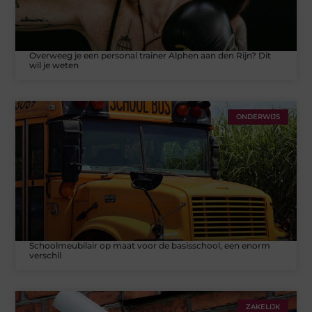
Overweeg je een personal trainer Alphen aan den Rijn? Dit
wil je weten
ONDERWIJS
Schoolmeubilair op maat voor de basisschool, een enorm
verschil
ZAKELIJK