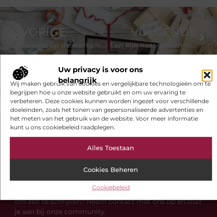
VORIGE
VOLGENDE
Geweld op de werkplek – stop om afhankelijk te zijn van de verkeerde mensen
Een kijk naar de Kenmerken van hoverboards
Uw privacy is voor ons
belangrijk
Wij maken gebruik van cookies en vergelijkbare technologieën om te
begrijpen hoe u onze website gebruikt en om uw ervaring te
verbeteren. Deze cookies kunnen worden ingezet voor verschillende
doeleinden, zoals het tonen van gepersonaliseerde advertenties en
het meten van het gebruik van de website. Voor meer informatie
kunt u ons cookiebeleid raadplegen.
Bekijk meer informatie over
Ivonnedekoning.nl
Alles Toestaan
S-pat.nl is de plek voor blogs over diverse
Cookies Beheren
onderwerpen. Of je nu op zoek bent naar inspiratie,
jouw kennis wilt delen of samenwerkingen wilt
Cookiebeleid
aangaan, bij ons ben je aan het juiste adres. Interesse
om zelf te schrijven? Neem contact met ons op en sluit
je aan bij onze community.