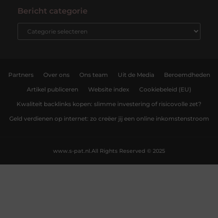
Bericht categorie
Partners
Over ons
Ons team
Uit de Media
Beroemdheden
Artikel publiceren
Website index
Cookiebeleid (EU)
Kwaliteit backlinks kopen: slimme investering of risicovolle zet?
Geld verdienen op internet: zo creëer jij een online inkomstenstroom
www.s-pat.nl.
All Rights Reserved © 2025