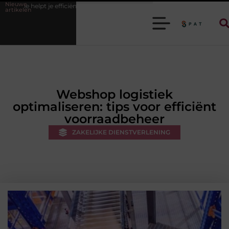
Nieuwe
iciënter werken
Stijlvolle heren sneakers voor een sportieve lifestyle
artikelen
Webshop logistiek
optimaliseren: tips voor efficiënt
voorraadbeheer
ZAKELIJKE DIENSTVERLENING