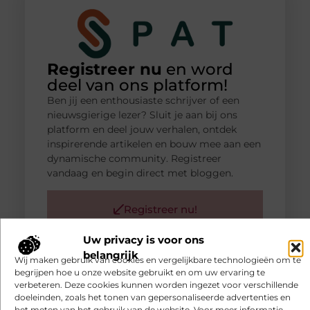
Registreer nu
en word
deel van ons platform!
Ben jij een enthousiaste schrijver of een
nieuwsgierige lezer? Sluit je aan bij ons
platform en deel jouw verhalen, ontdek
inspirerende artikelen en bouw mee aan een
dynamische community. Registreer
vandaag en begin direct met bloggen.
Registreer nu!
Uw privacy is voor ons
belangrijk
POPULAIRE ONDERWERPEN
Wij maken gebruik van cookies en vergelijkbare technologieën om te
Aanbiedingen
(66 )
begrijpen hoe u onze website gebruikt en om uw ervaring te
Winkelen
(26 )
verbeteren. Deze cookies kunnen worden ingezet voor verschillende
doeleinden, zoals het tonen van gepersonaliseerde advertenties en
Dienstverlening
(24 )
het meten van het gebruik van de website. Voor meer informatie