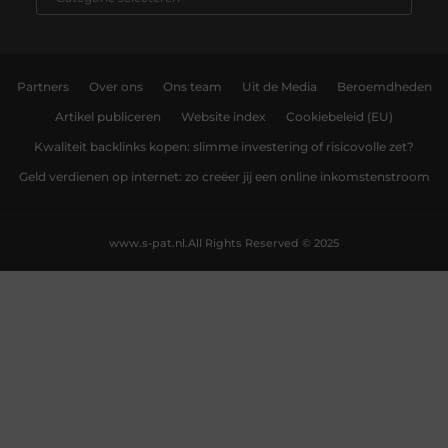
Partners
Over ons
Ons team
Uit de Media
Beroemdheden
Artikel publiceren
Website index
Cookiebeleid (EU)
Kwaliteit backlinks kopen: slimme investering of risicovolle zet?
Geld verdienen op internet: zo creëer jij een online inkomstenstroom
www.s-pat.nl.
All Rights Reserved © 2025