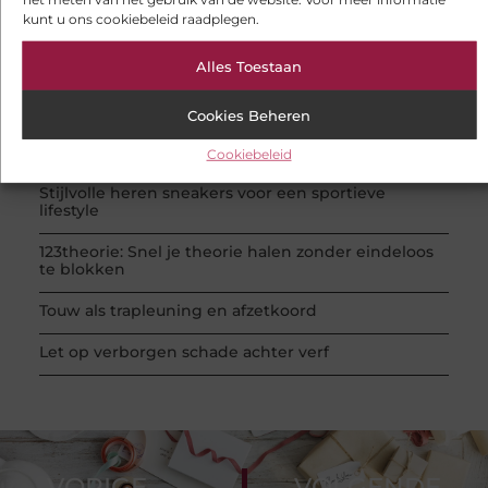
Woning en Tuin
(20 )
kunt u ons cookiebeleid raadplegen.
Bedrijven
(19 )
RECENTE BERICHTEN
Alles Toestaan
Gesloten aanhanger huren bij JobCar: veilig
vervoer voor elke klus
Cookies Beheren
Software voor de uitzendbranche helpt je
efficiënter werken
Cookiebeleid
Stijlvolle heren sneakers voor een sportieve
lifestyle
123theorie: Snel je theorie halen zonder eindeloos
te blokken
Touw als trapleuning en afzetkoord
Let op verborgen schade achter verf
VORIGE
VOLGENDE