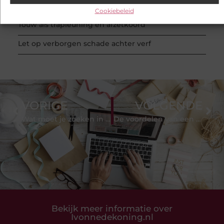
te blokken
Cookiebeleid
Touw als trapleuning en afzetkoord
Let op verborgen schade achter verf
VORIGE
VOLGENDE
Wat moet je zoeken in een Bluetooth-versterker?
De voordelen van een driewieler voor volwassenen
Bekijk meer informatie over
Ivonnedekoning.nl