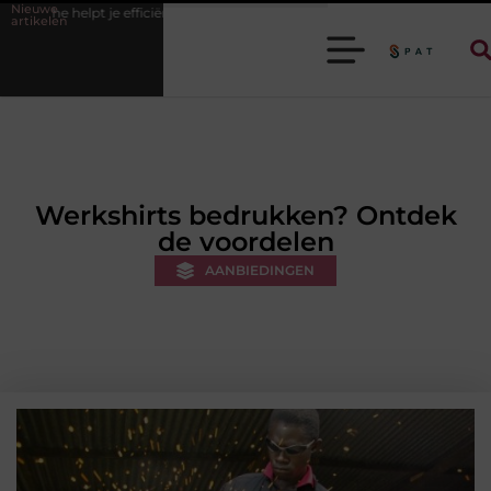
Nieuwe
ficiënter werken
Stijlvolle heren sneakers voor een sportieve lifestyle
artikelen
Werkshirts bedrukken? Ontdek
de voordelen
AANBIEDINGEN