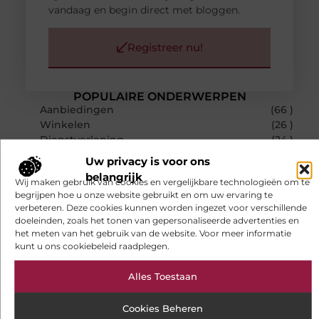
vandaag en begin direct met bloggen.
Registreer nu!
POPULAIRE ONDERWERPEN
Aanbiedingen
(66 )
Winkelen
(26 )
Dienstverlening
(24 )
Woning en Tuin
(20 )
Uw privacy is voor ons
Bedrijven
(19 )
belangrijk
RECENTE BERICHTEN
Wij maken gebruik van cookies en vergelijkbare technologieën om te
begrijpen hoe u onze website gebruikt en om uw ervaring te
Gesloten aanhanger huren bij JobCar: veilig
verbeteren. Deze cookies kunnen worden ingezet voor verschillende
vervoer voor elke klus
doeleinden, zoals het tonen van gepersonaliseerde advertenties en
het meten van het gebruik van de website. Voor meer informatie
Software voor de uitzendbranche helpt je
kunt u ons cookiebeleid raadplegen.
efficiënter werken
Stijlvolle heren sneakers voor een sportieve
Alles Toestaan
lifestyle
Cookies Beheren
123theorie: Snel je theorie halen zonder eindeloos