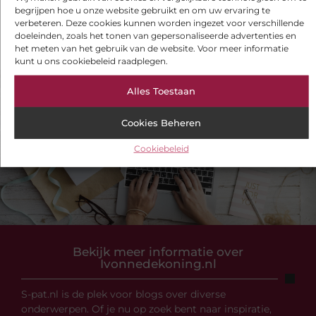
begrijpen hoe u onze website gebruikt en om uw ervaring te
Let op verborgen schade achter verf
verbeteren. Deze cookies kunnen worden ingezet voor verschillende
doeleinden, zoals het tonen van gepersonaliseerde advertenties en
het meten van het gebruik van de website. Voor meer informatie
kunt u ons cookiebeleid raadplegen.
Alles Toestaan
VORIGE
VOLGENDE
Cookies Beheren
Werkshirts bedrukken? Ontdek de voordelen
Ready, set, lasergamen!
Cookiebeleid
Bekijk meer informatie over
Ivonnedekoning.nl
S-pat.nl is de plek voor blogs over diverse
onderwerpen. Of je nu op zoek bent naar inspiratie,