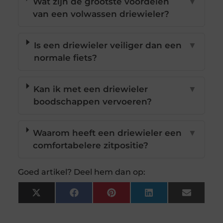
Wat zijn de grootste voordelen
▼
van een volwassen driewieler?
Is een driewieler veiliger dan een
▼
normale fiets?
Kan ik met een driewieler
▼
boodschappen vervoeren?
Waarom heeft een driewieler een
▼
comfortabelere zitpositie?
Goed artikel? Deel hem dan op:
X
Facebook
Pinterest
LinkedIn
Email
(Twitter)