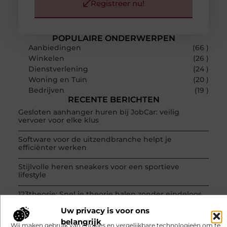
Registreer nu!
POPULAIRE ONDERWERPEN
Aanbiedingen
(66 )
Winkelen
(26 )
Dienstverlening
(24 )
Woning en Tuin
(20 )
Bedrijven
(19 )
RECENTE BERICHTEN
Gesloten aanhanger huren bij JobCar: veilig
vervoer voor elke klus
Software voor de uitzendbranche helpt je
efficiënter werken
Stijlvolle heren sneakers voor een sportieve
lifestyle
123theorie: Snel je theorie halen zonder eindeloos
te blokken
Uw privacy is voor ons
belangrijk
Touw als trapleuning en afzetkoord
Wij maken gebruik van cookies en vergelijkbare technologieën om te