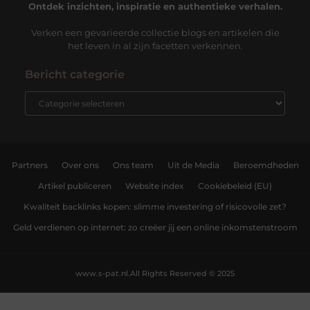
Ontdek inzichten, inspiratie en authentieke verhalen.
Verken een gevarieerde collectie blogs en artikelen die
het leven in al zijn facetten verkennen.
Bericht categorie
Partners
Over ons
Ons team
Uit de Media
Beroemdheden
Artikel publiceren
Website index
Cookiebeleid (EU)
Kwaliteit backlinks kopen: slimme investering of risicovolle zet?
Geld verdienen op internet: zo creëer jij een online inkomstenstroom
www.s-pat.nl.
All Rights Reserved © 2025