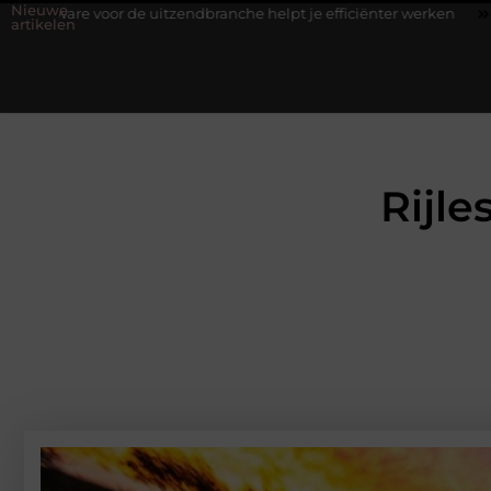
Nieuwe
uitzendbranche helpt je efficiënter werken
Stijlvolle heren sneak
artikelen
Rijle