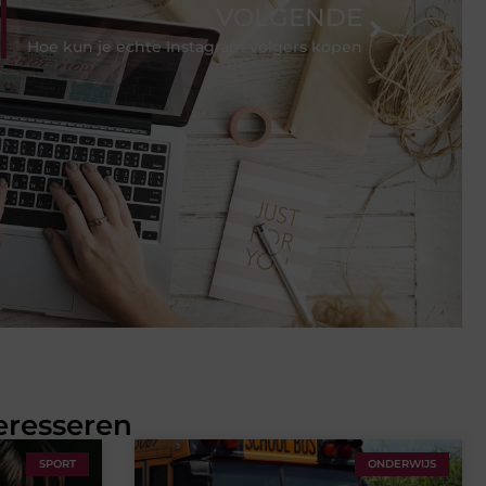
VOLGENDE
Hoe kun je echte Instagram volgers kopen
eresseren
SPORT
ONDERWIJS