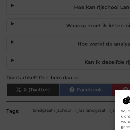
Hoe kan rijschool Lan
Waarop moet ik letten bi
Hoe werkt de analys
Kan ik dezelfde r
Goed artikel? Deel hem dan op:
X (Twitter)
Facebook
landgraaf rijschool
,
rijles landgraaf
,
rijschool 
Tags:
Wij 
u on
worde
geper