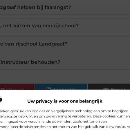
dgraaf helpen bij faalangst?
j het kiezen van een rijschool?
e van rijschool Landgraaf?
ijinstructeur behouden?
Pinterest
LinkedIn
Email
Uw privacy is voor ons belangrijk
landgraaf
maken gebruik van cookies en vergelijkbare technologieën om te begrijpen
ze website gebruikt en om uw ervaring te verbeteren. Deze cookies kunnen
n ingezet voor verschillende doeleinden, zoals het tonen van
sonaliseerde advertenties en het meten van het gebruik van de website. V