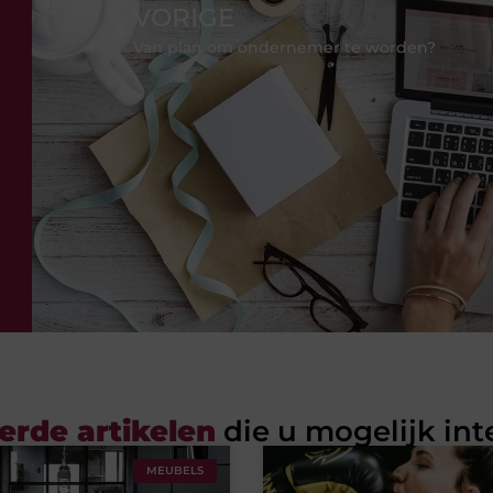
VORIGE
Van plan om ondernemer te worden?
erde artikelen
die u mogelijk int
MEUBELS