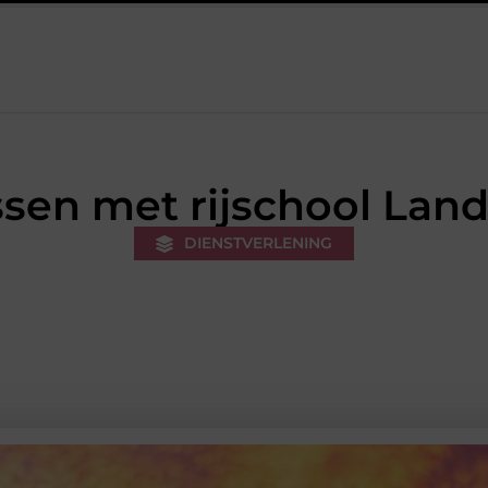
ers voor een sportieve lifestyle
123theorie: Snel je theorie halen
ssen met rijschool Lan
DIENSTVERLENING