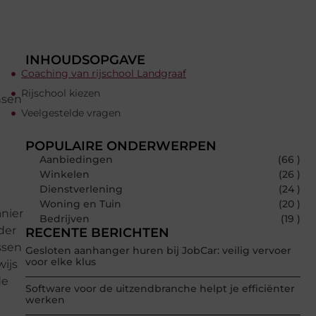
INHOUDSOPGAVE
Coaching van rijschool Landgraaf
p
Rijschool kiezen
nsen
Veelgestelde vragen
POPULAIRE ONDERWERPEN
Aanbiedingen
(66 )
Winkelen
(26 )
Dienstverlening
(24 )
Woning en Tuin
(20 )
nier
Bedrijven
(19 )
der
RECENTE BERICHTEN
ssen
Gesloten aanhanger huren bij JobCar: veilig vervoer
voor elke klus
wijs
de
Software voor de uitzendbranche helpt je efficiënter
werken