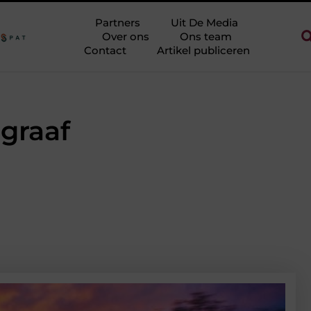
 zonder eindeloos te blokken
Touw als trapleuning en afzetkoord
Partners
Uit De Media
Over ons
Ons team
Contact
Artikel publiceren
dgraaf