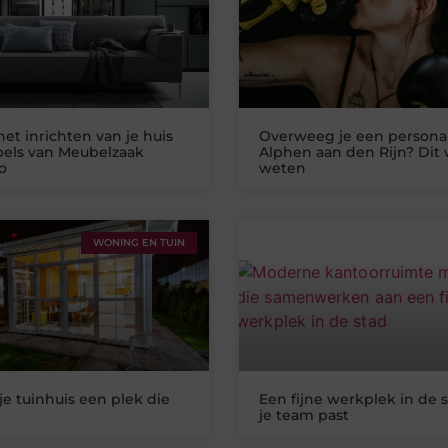
het inrichten van je huis
Overweeg je een personal
els van Meubelzaak
Alphen aan den Rijn? Dit w
o
weten
WONING EN TUIN
je tuinhuis een plek die
Een fijne werkplek in de s
je team past