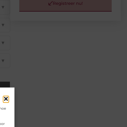
Registreer nu!
▼
▼
▼
▼
 hoe
oor