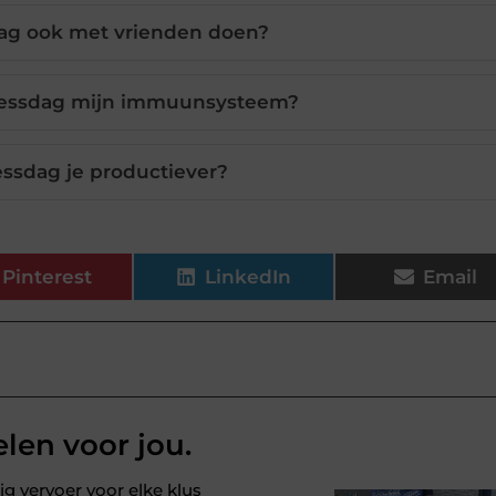
dag ook met vrienden doen?
lnessdag mijn immuunsysteem?
ssdag je productiever?
Pinterest
LinkedIn
Email
elen voor jou.
ig vervoer voor elke klus