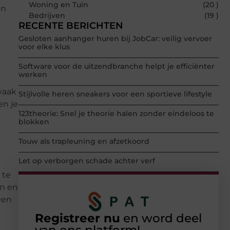
Woning en Tuin
(20 )
en
Bedrijven
(19 )
RECENTE BERICHTEN
Gesloten aanhanger huren bij JobCar: veilig vervoer
voor elke klus
Software voor de uitzendbranche helpt je efficiënter
werken
vaak
Stijlvolle heren sneakers voor een sportieve lifestyle
en je
123theorie: Snel je theorie halen zonder eindeloos te
blokken
Touw als trapleuning en afzetkoord
Let op verborgen schade achter verf
 te
en en
een
Registreer nu
en word deel
van ons platform!