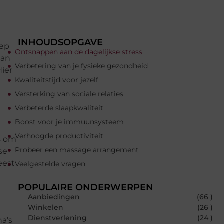
INHOUDSOPGAVE
eep
Ontsnappen aan de dagelijkse stress
kan
Verbetering van je fysieke gezondheid
Hier
Kwaliteitstijd voor jezelf
Versterking van sociale relaties
Verbeterde slaapkwaliteit
Boost voor je immuunsysteem
t
Verhoogde productiviteit
s om
Probeer een massage arrangement
se
eest
Veelgestelde vragen
POPULAIRE ONDERWERPEN
Aanbiedingen
(66 )
Winkelen
(26 )
Dienstverlening
(24 )
na’s