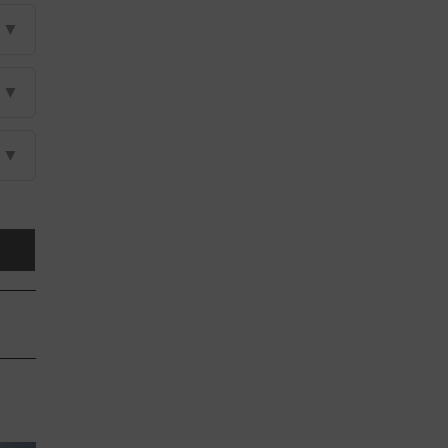
▼
▼
▼