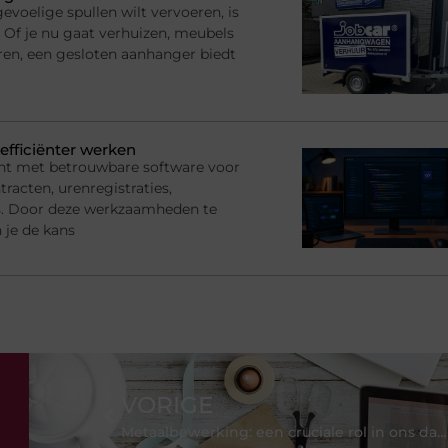
voelige spullen wilt vervoeren, is
 Of je nu gaat verhuizen, meubels
ren, een gesloten aanhanger biedt
efficiënter werken
nt met betrouwbare software voor
racten, urenregistraties,
s. Door deze werkzaamheden te
 je de kans
VORIGE
Metaalbewerking: een cruciale rol in ons dagelijks leven