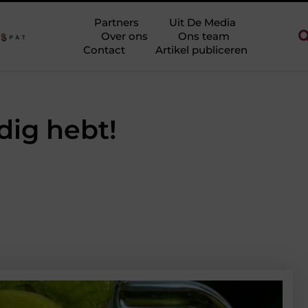
n zonder eindeloos te blokken
Touw als trapleuning en afzetkoor
Partners
Uit De Media
Over ons
Ons team
Contact
Artikel publiceren
dig hebt!