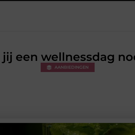
kers voor een sportieve lifestyle
123theorie: Snel je theorie hale
ij een wellnessdag no
AANBIEDINGEN