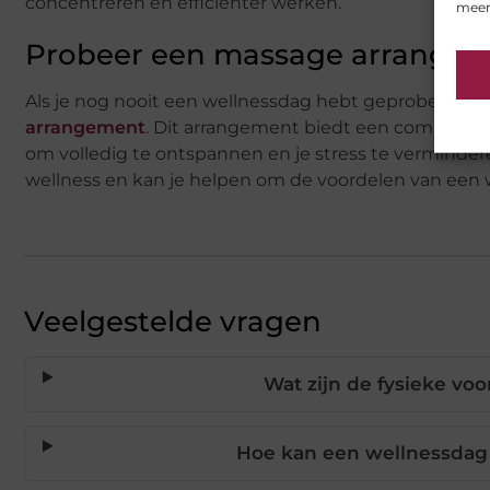
concentreren en efficiënter werken.
meer
Probeer een massage arrange
Als je nog nooit een wellnessdag hebt geprobeerd, 
arrangement
. Dit arrangement biedt een combinati
om volledig te ontspannen en je stress te vermindere
wellness en kan je helpen om de voordelen van een w
Veelgestelde vragen
Wat zijn de fysieke vo
Hoe kan een wellnessdag 