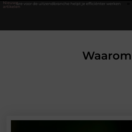
Nieuwe
 uitzendbranche helpt je efficiënter werken
Stijlvolle heren snea
artikelen
Waarom j