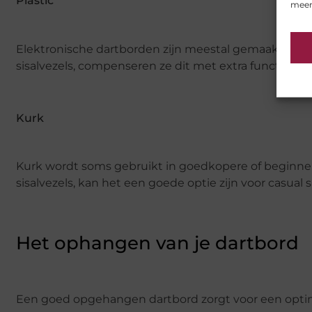
Plastic
meer
Elektronische dartborden zijn meestal gemaakt van p
sisalvezels, compenseren ze dit met extra functies z
Kurk
Kurk wordt soms gebruikt in goedkopere of beginne
sisalvezels, kan het een goede optie zijn voor casual s
Het ophangen van je dartbord
Een goed opgehangen dartbord zorgt voor een optim