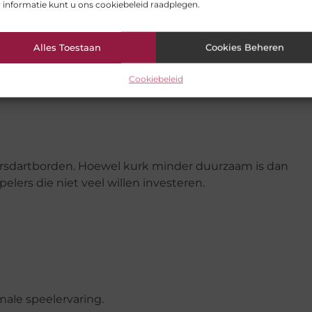
 informatie kunt u ons cookiebeleid raadplegen.
Alles Toestaan
Cookies Beheren
lastic. Hoewel ze niet dezelfde duurzaamheid bieden al
oals automatische scoretelling en verschillende spelmodi
Cookiebeleid
rsdartborden. Hoewel kurk minder duurzaam is dan
pelers die niet veel willen investeren.
ale speelervaring.