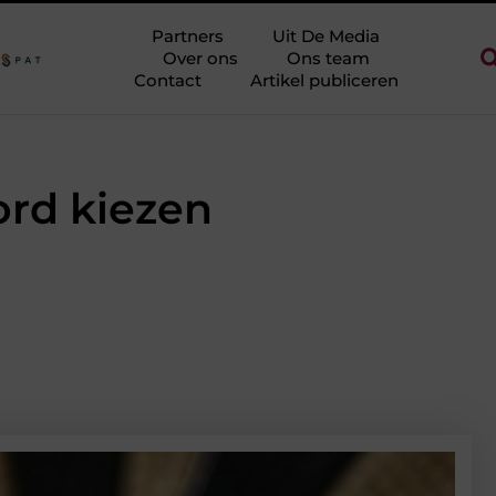
rie halen zonder eindeloos te blokken
Touw als trapleuning en af
Partners
Uit De Media
Over ons
Ons team
Contact
Artikel publiceren
ord kiezen