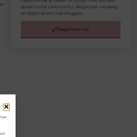
inspirerende artikelen en bouw mee aan een
ze
dynamische community. Registreer vandaag
en begin direct met bloggen.
Registreer nu!
 hoe
oor