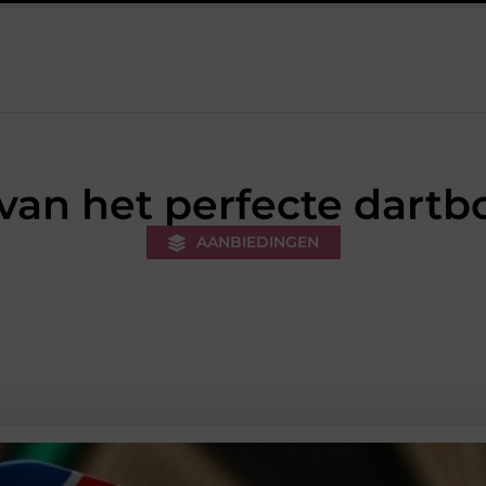
ren sneakers voor een sportieve lifestyle
123theorie: Snel je theo
van het perfecte dartb
AANBIEDINGEN