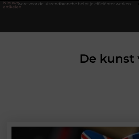
Nieuwe
voor de uitzendbranche helpt je efficiënter werken
Stijlvolle he
artikelen
De kunst 