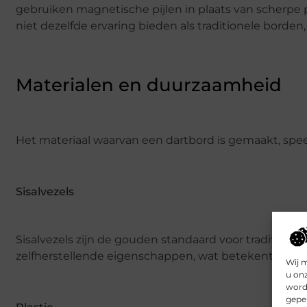
gebruiken magnetische pijlen in plaats van scherpe p
niet dezelfde ervaring bieden als traditionele borden, 
Materialen en duurzaamheid
Het materiaal waarvan een dartbord is gemaakt, speelt
Sisalvezels
Sisalvezels zijn de gouden standaard voor tradition
zelfherstellende eigenschappen, wat betekent dat je b
Wij 
u on
worde
geper