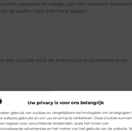
unten, waardoor ze veiliger zijn voor kinderen. Hoewel 
zijn ze perfect voor informele spellen.
 een cruciale rol in de levensduur en prestaties ervan.
Uw privacy is voor ons belangrijk
ele dartborden. Ze bieden uitstekende duurzaamheid en
ord er langer als nieuw uitziet.
maken gebruik van cookies en vergelijkbare technologieën om te begrijpen
ze website gebruikt en om uw ervaring te verbeteren. Deze cookies kunnen
n ingezet voor verschillende doeleinden, zoals het tonen van
sonaliseerde advertenties en het meten van het gebruik van de website. V