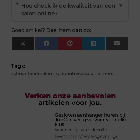
Hoe check ik de kwaliteit van een
▼
salon online?
Goed artikel? Deel hem dan op:
X
Facebook
Pinterest
LinkedIn
Email
(Twitter)
Tags:
schoonheidssalon
,
schoonheidssalon almere
Verken onze aanbevolen
artikelen voor jou.
Gesloten aanhanger huren bij
JobCar: veilig vervoer voor elke
klus
Wanneer je waardevolle,
kwetsbare of weersgevoelige