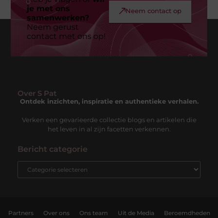
je met ons
Neem contact op
samenwerken?
Neem gerust
contact met ons op!
Over S Pat
Ontdek inzichten, inspiratie en authentieke verhalen.
Verken een gevarieerde collectie blogs en artikelen die
het leven in al zijn facetten verkennen.
Bericht categorie
Partners
Over ons
Ons team
Uit de Media
Beroemdheden