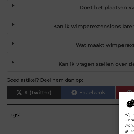
Doet het plaatsen v
Kan ik wimperextensions laten
Wat maakt wimperext
Kan ik vragen stellen over
Goed artikel? Deel hem dan op:
X (Twitter)
Facebook
Tags:
Wij 
u on
worde
geper