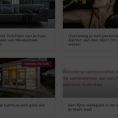
het inrichten van je huis
Overweeg je een personal
els van Meubelzaak
Alphen aan den Rijn? Dit w
o
weten
WONING EN TUIN
je tuinhuis een plek die
Een fijne werkplek in de s
je team past