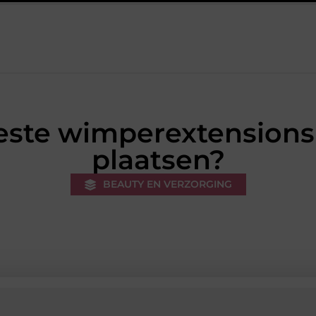
 sneakers voor een sportieve lifestyle
123theorie: Snel je theorie
este wimperextensions
plaatsen?
BEAUTY EN VERZORGING