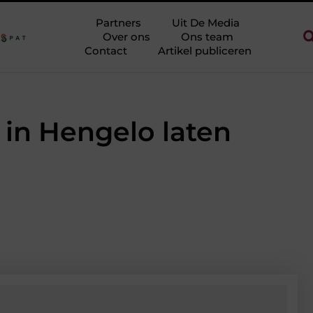
 halen zonder eindeloos te blokken
Touw als trapleuning en afze
Partners
Uit De Media
Over ons
Ons team
Contact
Artikel publiceren
 in Hengelo laten