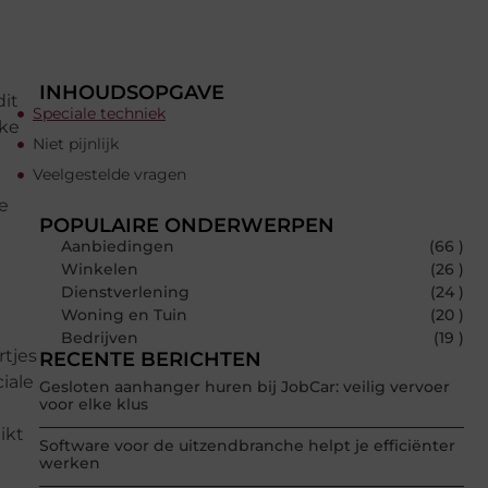
INHOUDSOPGAVE
dit
Speciale techniek
jke
Niet pijnlijk
Veelgestelde vragen
e
POPULAIRE ONDERWERPEN
Aanbiedingen
(66 )
Winkelen
(26 )
Dienstverlening
(24 )
Woning en Tuin
(20 )
Bedrijven
(19 )
rtjes
RECENTE BERICHTEN
iale
Gesloten aanhanger huren bij JobCar: veilig vervoer
voor elke klus
ikt
Software voor de uitzendbranche helpt je efficiënter
werken