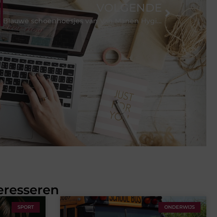
VOLGENDE
Blauwe schoenhoesjes van Van Manen Hygiëneproducten
eresseren
SPORT
ONDERWIJS