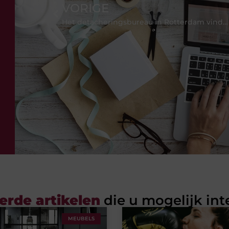
VORIGE
Het detacheringsbureau in Rotterdam vindt de perfecte baan
erde artikelen
die u mogelijk int
MEUBELS