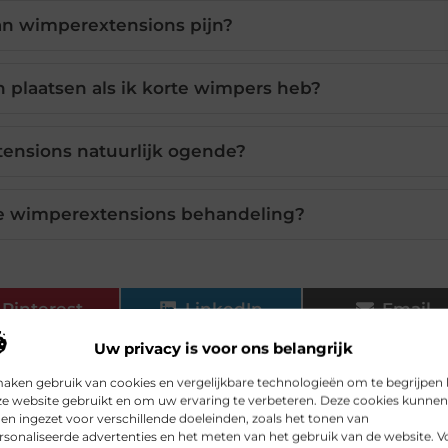
an wimperextensions pijn?
 plaatsen als ik korte wimpers heb?
ensions natuurlijk ogende?
 de wimperextensions behandeling?
Pinterest
LinkedIn
Email
Uw privacy is voor ons belangrijk
maken gebruik van cookies en vergelijkbare technologieën om te begrijpen
ze website gebruikt en om uw ervaring te verbeteren. Deze cookies kunnen
n ingezet voor verschillende doeleinden, zoals het tonen van
sonaliseerde advertenties en het meten van het gebruik van de website. V