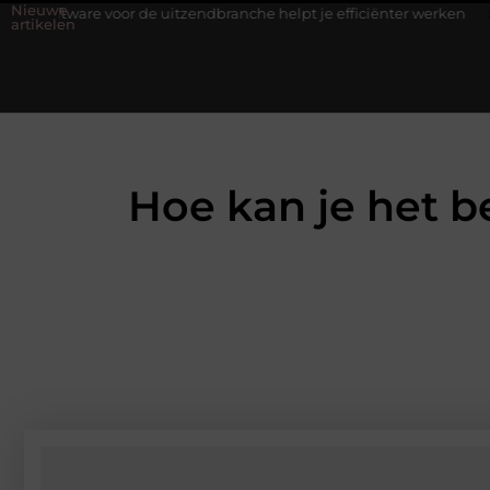
Nieuwe
r de uitzendbranche helpt je efficiënter werken
Stijlvolle heren
artikelen
Hoe kan je het b