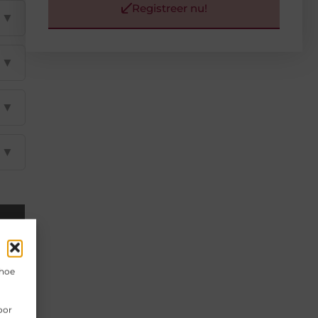
Registreer nu!
▼
▼
▼
▼
 hoe
oor