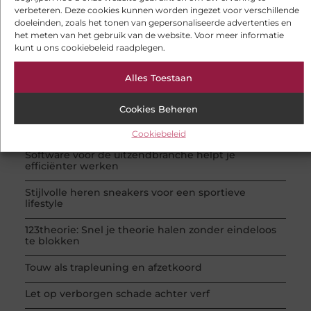
verbeteren. Deze cookies kunnen worden ingezet voor verschillende
POPULAIRE ONDERWERPEN
doeleinden, zoals het tonen van gepersonaliseerde advertenties en
Aanbiedingen
(66 )
het meten van het gebruik van de website. Voor meer informatie
Winkelen
(26 )
kunt u ons cookiebeleid raadplegen.
Dienstverlening
(24 )
Woning en Tuin
(20 )
Alles Toestaan
Bedrijven
(19 )
RECENTE BERICHTEN
Cookies Beheren
Gesloten aanhanger huren bij JobCar: veilig
vervoer voor elke klus
Cookiebeleid
Software voor de uitzendbranche helpt je
efficiënter werken
Stijlvolle heren sneakers voor een sportieve
lifestyle
123theorie: Snel je theorie halen zonder eindeloos
te blokken
Touw als trapleuning en afzetkoord
Let op verborgen schade achter verf