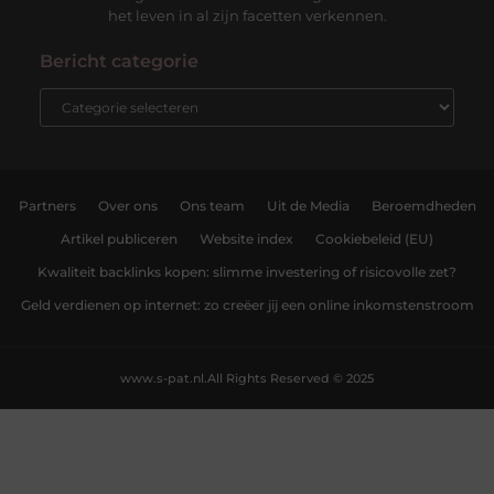
het leven in al zijn facetten verkennen.
Bericht categorie
Partners
Over ons
Ons team
Uit de Media
Beroemdheden
Artikel publiceren
Website index
Cookiebeleid (EU)
Kwaliteit backlinks kopen: slimme investering of risicovolle zet?
Geld verdienen op internet: zo creëer jij een online inkomstenstroom
www.s-pat.nl.
All Rights Reserved © 2025