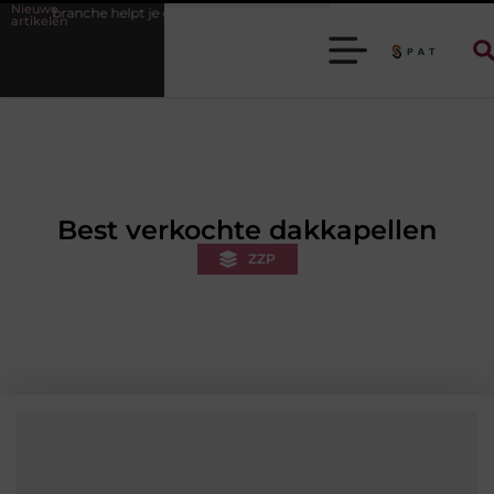
Nieuwe
t je efficiënter werken
Stijlvolle heren sneakers voor een sportieve lif
artikelen
Best verkochte dakkapellen
ZZP