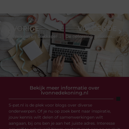
VORIGE
VOLGENDE
Welkom bij Dakkapel montage. Uw dakkapellen specialist!
De oplossing is rioolexpert Culemborg
Bekijk meer informatie over
Ivonnedekoning.nl
S-pat.nl is de plek voor blogs over diverse
onderwerpen. Of je nu op zoek bent naar inspiratie,
jouw kennis wilt delen of samenwerkingen wilt
aangaan, bij ons ben je aan het juiste adres. Interesse