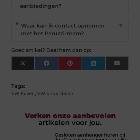
aanbiedingen?
Waar kan ik contact opnemen
▼
met het Paruzzi-team?
Goed artikel? Deel hem dan op:
X
Facebook
Pinterest
LinkedIn
Email
(Twitter)
Tags:
VW Kever
,
VW onderdelen
Verken onze aanbevolen
artikelen voor jou.
Gesloten aanhanger huren bij
JobCar: veilig vervoer voor elke