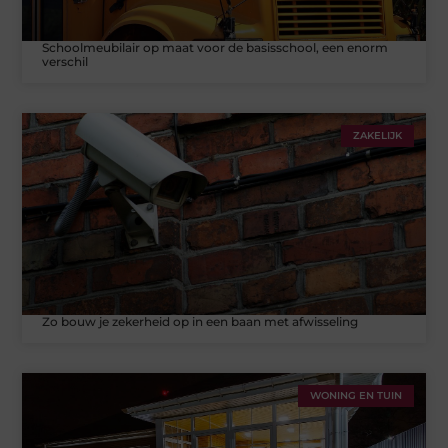
Schoolmeubilair op maat voor de basisschool, een enorm
verschil
ZAKELIJK
Zo bouw je zekerheid op in een baan met afwisseling
WONING EN TUIN