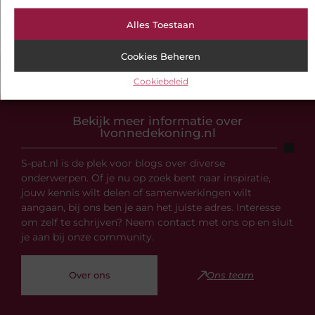
Alles Toestaan
Cookies Beheren
Cookiebeleid
Bekijk meer informatie over
Ivonnedekoning.nl
S-pat.nl is de plek voor blogs over diverse
onderwerpen. Of je nu op zoek bent naar inspiratie,
jouw kennis wilt delen of samenwerkingen wilt
aangaan, bij ons ben je aan het juiste adres. Interesse
om zelf te schrijven? Neem contact met ons op en sluit
je aan bij onze community.
Over ons
Ons team