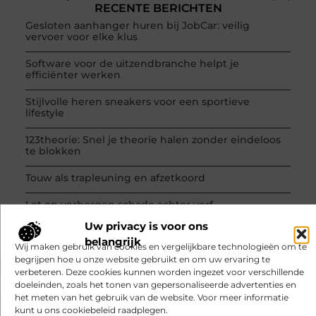
RECENTE BERICHTEN
Gesloten aanhanger huren bij JobCar: veilig
vervoer voor elke klus
Software voor de uitzendbranche helpt je
efficiënter werken
Stijlvolle heren sneakers voor een sportieve
lifestyle
123theorie: Snel je theorie halen zonder eindeloos
te blokken
Touw als trapleuning en afzetkoord
Let op verborgen schade achter verf
Uw privacy is voor ons
belangrijk
Wij maken gebruik van cookies en vergelijkbare technologieën om te
begrijpen hoe u onze website gebruikt en om uw ervaring te
verbeteren. Deze cookies kunnen worden ingezet voor verschillende
doeleinden, zoals het tonen van gepersonaliseerde advertenties en
VORIGE
VOLGENDE
het meten van het gebruik van de website. Voor meer informatie
kunt u ons cookiebeleid raadplegen.
Gemeente zorgverzekering
Zie er meteen beter uit: Je moet deze make-up tips kennen!