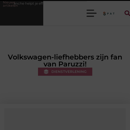
Nieuwe
t je efficiënter werken
Stijlvolle heren sneakers voor een sportieve lif
artikelen
Volkswagen-liefhebbers zijn fan
van Paruzzi!
DIENSTVERLENING