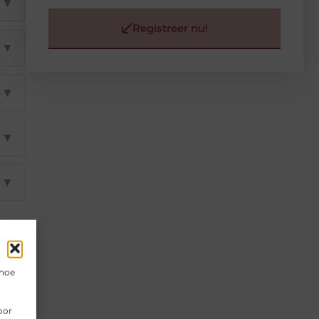
▼
Registreer nu!
▼
▼
▼
▼
 hoe
oor