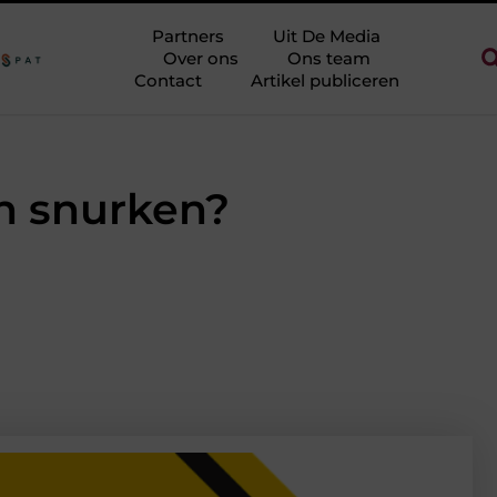
e halen zonder eindeloos te blokken
Touw als trapleuning en afz
Partners
Uit De Media
Over ons
Ons team
Contact
Artikel publiceren
en snurken?