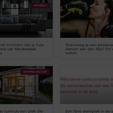
MEUBELS
het inrichten van je huis
Overweeg je een personal
els van Meubelzaak
Alphen aan den Rijn? Dit w
o
weten
WONING EN TUIN
je tuinhuis een plek die
Een fijne werkplek in de s