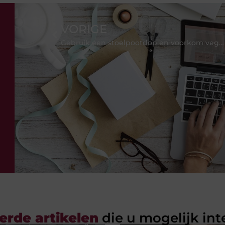
VORIGE
Gebruik een stoelpootdop en voorkom vegen
erde artikelen
die u mogelijk int