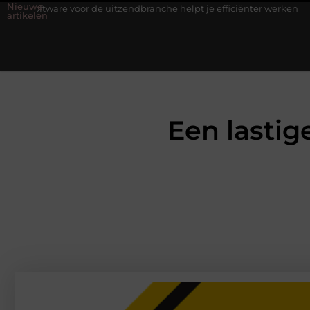
Nieuwe
or de uitzendbranche helpt je efficiënter werken
Stijlvolle here
artikelen
Een lastig