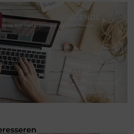
VOLGENDE
Koop XRP met creditcard – Instant Wereldwijde valuta
eresseren