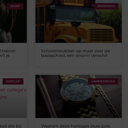
SPORT
ONDERWIJS
 trainer
Schoolmeubilair op maat voor de
il je
basisschool, een enorm verschil
ZAKELIJK
AANBIEDINGEN
tad die bij
Waarom deze horloges jouw pols