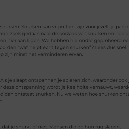
rken. Snurken kan vrij irritant zijn voor jezelf, je partne
onderzoek gedaan naar de oorzaak van snurken en hoe d
n hier aan lijden. We hebben hieronder geprobeerd e
orden “wat helpt echt tegen snurken”? Lees dus snel
 op zijn minst het verminderen ervan.
 Als je slaapt ontspannen je spieren zich, waaronder ook 
or deze ontspanning wordt je keelholte vernauwt, waard
eurd dan ontstaat snurken. Nu we weten hoe snurken ont
n.
t dat je snurkt of niet. Mensen die op hun rug slapen,