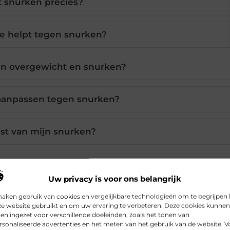
t snurken precies?
ie helpt tegen snurken?
sen overgewicht en snurken?
l aanpassen tegen snurken?
ast van mijn snurken?
Uw privacy is voor ons belangrijk
Pinterest
LinkedIn
Email
maken gebruik van cookies en vergelijkbare technologieën om te begrijpen
ze website gebruikt en om uw ervaring te verbeteren. Deze cookies kunnen
n ingezet voor verschillende doeleinden, zoals het tonen van
en snurken
,
wat helpt tegen snurken
sonaliseerde advertenties en het meten van het gebruik van de website. V