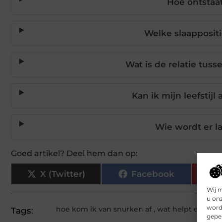
Hoe ontstaa
Welke slaapposit
Wat is de relatie tus
Kan ik mijn leefstij
Wie wordt er l
Goed artikel? Deel hem dan op:
X (Twitter)
Facebook
Wij 
u on
worde
hoe kom ik van snurken af
,
wat helpt er teg
Tags:
geper