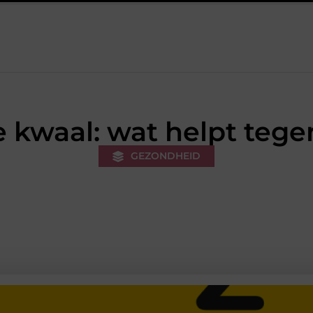
n sneakers voor een sportieve lifestyle
123theorie: Snel je theori
e kwaal: wat helpt teg
GEZONDHEID