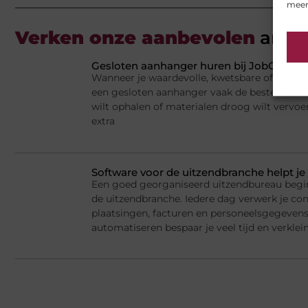
meer
Verken onze aanbevolen
artik
Gesloten aanhanger huren bij JobCar: veil
Wanneer je waardevolle, kwetsbare of weersge
een gesloten aanhanger vaak de beste keuze.
wilt ophalen of materialen droog wilt vervoe
extra
Software voor de uitzendbranche helpt je 
Een goed georganiseerd uitzendbureau begi
de uitzendbranche. Iedere dag verwerk je cont
plaatsingen, facturen en personeelsgegeven
automatiseren bespaar je veel tijd en verklein