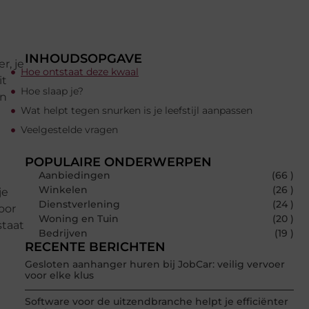
INHOUDSOPGAVE
r, je
Hoe ontstaat deze kwaal
it
Hoe slaap je?
en
Wat helpt tegen snurken is je leefstijl aanpassen
Veelgestelde vragen
POPULAIRE ONDERWERPEN
Aanbiedingen
(66 )
Winkelen
(26 )
je
Dienstverlening
(24 )
oor
Woning en Tuin
(20 )
staat
Bedrijven
(19 )
RECENTE BERICHTEN
Gesloten aanhanger huren bij JobCar: veilig vervoer
voor elke klus
Software voor de uitzendbranche helpt je efficiënter