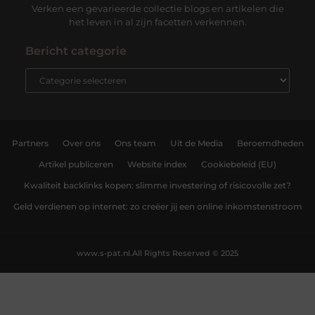
Verken een gevarieerde collectie blogs en artikelen die
het leven in al zijn facetten verkennen.
Bericht categorie
Partners
Over ons
Ons team
Uit de Media
Beroemdheden
Artikel publiceren
Website index
Cookiebeleid (EU)
Kwaliteit backlinks kopen: slimme investering of risicovolle zet?
Geld verdienen op internet: zo creëer jij een online inkomstenstroom
www.s-pat.nl.
All Rights Reserved © 2025