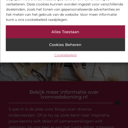
verbeteren. Deze cookies kunnen worden ingezet voor verschillende
doeleinden, zoals het tonen van gepersonaliseerde advertenties en
het meten van het gebruik van de website. Voor meer informatie
kunt u ons cookiebeleid raadplegen.
VORIGE
VOLGENDE
Alles Toestaan
Snel een ontstopping in Breda regelen via een professional
De Ultieme Luxe: Glamping op een 5-Sterren Camping in Nederland
Cookies Beheren
Cookiebeleid
Bekijk meer informatie over
Ivonnedekoning.nl
S-pat.nl is de plek voor blogs over diverse
onderwerpen. Of je nu op zoek bent naar inspiratie,
jouw kennis wilt delen of samenwerkingen wilt
aangaan, bij ons ben je aan het juiste adres. Interesse