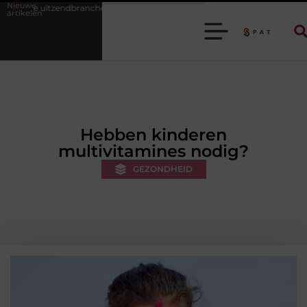
Nieuwe
dbranche helpt je efficiënter werken
Stijlvolle heren sneakers voor ee
artikelen
Hebben kinderen
multivitamines nodig?
GEZONDHEID