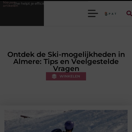
Nieuwe
fficiënter werken
Stijlvolle heren sneakers voor een sportieve lifestyle
artikelen
Ontdek de Ski-mogelijkheden in
Almere: Tips en Veelgestelde
Vragen
WINKELEN