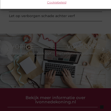
Cookiebeleid
Touw als trapleuning en afzetkoord
Let op verborgen schade achter verf
VORIGE
VOLGENDE
Webshop logistiek optimaliseren: tips voor efficiënt voorraadbeheer
Metaalbewerking: een cruciale rol in ons dagelijks leven
Bekijk meer informatie over
Ivonnedekoning.nl