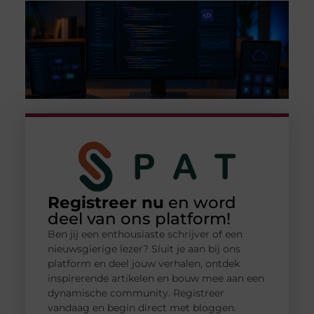
Registreer nu
en word
deel van ons platform!
Ben jij een enthousiaste schrijver of een
nieuwsgierige lezer? Sluit je aan bij ons
platform en deel jouw verhalen, ontdek
inspirerende artikelen en bouw mee aan een
dynamische community. Registreer
vandaag en begin direct met bloggen.