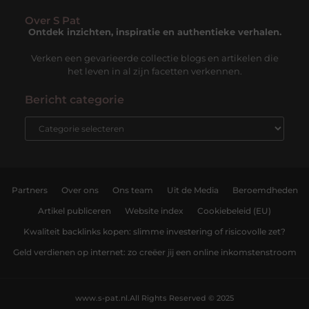
Over S Pat
Ontdek inzichten, inspiratie en authentieke verhalen.
Verken een gevarieerde collectie blogs en artikelen die
het leven in al zijn facetten verkennen.
Bericht categorie
Partners
Over ons
Ons team
Uit de Media
Beroemdheden
Artikel publiceren
Website index
Cookiebeleid (EU)
Kwaliteit backlinks kopen: slimme investering of risicovolle zet?
Geld verdienen op internet: zo creëer jij een online inkomstenstroom
www.s-pat.nl.
All Rights Reserved © 2025