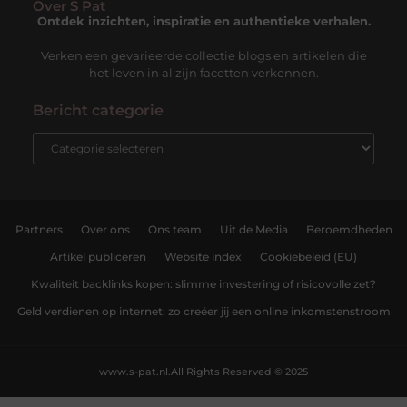
Over S Pat
Ontdek inzichten, inspiratie en authentieke verhalen.
Verken een gevarieerde collectie blogs en artikelen die
het leven in al zijn facetten verkennen.
Bericht categorie
Partners
Over ons
Ons team
Uit de Media
Beroemdheden
Artikel publiceren
Website index
Cookiebeleid (EU)
Kwaliteit backlinks kopen: slimme investering of risicovolle zet?
Geld verdienen op internet: zo creëer jij een online inkomstenstroom
www.s-pat.nl.
All Rights Reserved © 2025