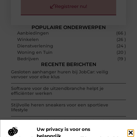
Registreer nu!
POPULAIRE ONDERWERPEN
Aanbiedingen
(66 )
Winkelen
(26 )
Dienstverlening
(24 )
Woning en Tuin
(20 )
Bedrijven
(19 )
RECENTE BERICHTEN
Gesloten aanhanger huren bij JobCar: veilig
vervoer voor elke klus
Software voor de uitzendbranche helpt je
efficiënter werken
Stijlvolle heren sneakers voor een sportieve
lifestyle
123theorie: Snel je theorie halen zonder eindeloos
te blokken
Uw privacy is voor ons
belangrijk