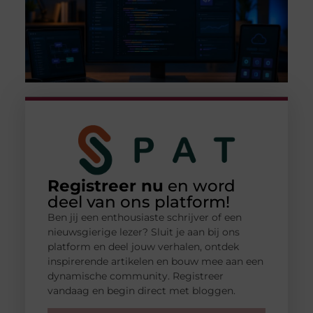
Registreer nu
en word
deel van ons platform!
Ben jij een enthousiaste schrijver of een
nieuwsgierige lezer? Sluit je aan bij ons
platform en deel jouw verhalen, ontdek
inspirerende artikelen en bouw mee aan een
dynamische community. Registreer
vandaag en begin direct met bloggen.