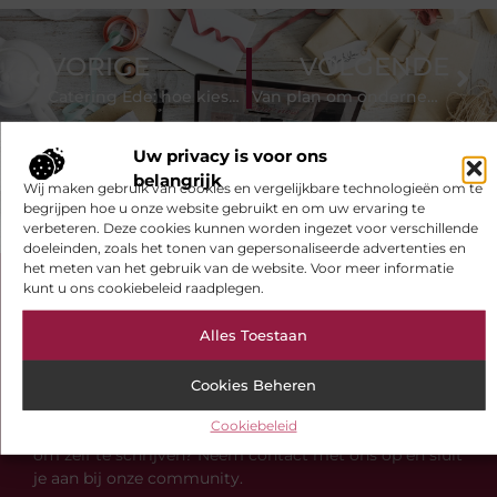
VORIGE
VOLGENDE
Catering Ede: hoe kiest u het ideale bedrijf voor uw evenement
Van plan om ondernemer te worden?
Uw privacy is voor ons
belangrijk
Wij maken gebruik van cookies en vergelijkbare technologieën om te
begrijpen hoe u onze website gebruikt en om uw ervaring te
verbeteren. Deze cookies kunnen worden ingezet voor verschillende
doeleinden, zoals het tonen van gepersonaliseerde advertenties en
het meten van het gebruik van de website. Voor meer informatie
kunt u ons cookiebeleid raadplegen.
Bekijk meer informatie over
Ivonnedekoning.nl
Alles Toestaan
S-pat.nl is de plek voor blogs over diverse
onderwerpen. Of je nu op zoek bent naar inspiratie,
Cookies Beheren
jouw kennis wilt delen of samenwerkingen wilt
Cookiebeleid
aangaan, bij ons ben je aan het juiste adres. Interesse
om zelf te schrijven? Neem contact met ons op en sluit
je aan bij onze community.