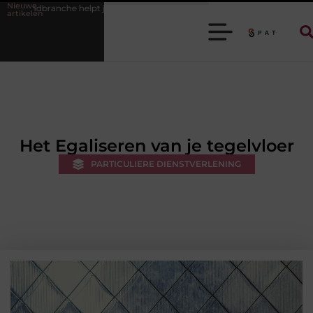
Nieuwe
elpt je efficiënter werken
Stijlvolle heren sneakers voor een sportieve 
artikelen
Het Egaliseren van je tegelvloer
PARTICULIERE DIENSTVERLENING