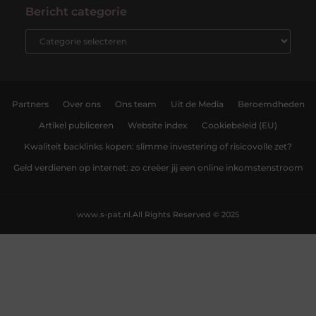
Bericht categorie
Partners
Over ons
Ons team
Uit de Media
Beroemdheden
Artikel publiceren
Website index
Cookiebeleid (EU)
Kwaliteit backlinks kopen: slimme investering of risicovolle zet?
Geld verdienen op internet: zo creëer jij een online inkomstenstroom
www.s-pat.nl.
All Rights Reserved © 2025