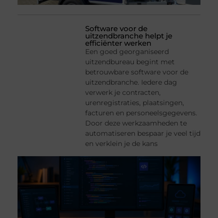
Software voor de
uitzendbranche helpt je
efficiënter werken
Een goed georganiseerd
uitzendbureau begint met
betrouwbare software voor de
uitzendbranche. Iedere dag
verwerk je contracten,
urenregistraties, plaatsingen,
facturen en personeelsgegevens.
Door deze werkzaamheden te
automatiseren bespaar je veel tijd
en verklein je de kans