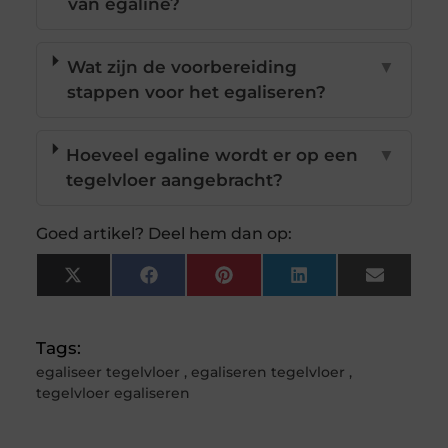
van egaline?
Wat zijn de voorbereiding
▼
stappen voor het egaliseren?
Hoeveel egaline wordt er op een
▼
tegelvloer aangebracht?
Goed artikel? Deel hem dan op:
X
Facebook
Pinterest
LinkedIn
Email
(Twitter)
Tags:
egaliseer tegelvloer
,
egaliseren tegelvloer
,
tegelvloer egaliseren