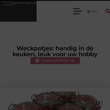
Nieuwe
 je efficiënter werken
Stijlvolle heren sneakers voor een sportieve life
artikelen
Weckpotjes: handig in de
keuken, leuk voor uw hobby
HOBBY EN VRIJE TIJD