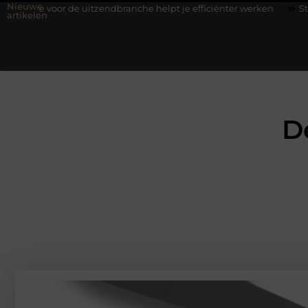
Nieuwe
uitzendbranche helpt je efficiënter werken
Stijlvolle heren snea
artikelen
D