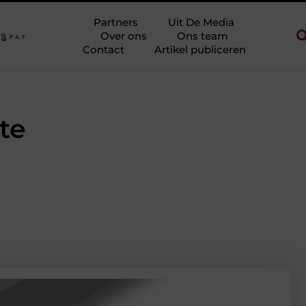
n zonder eindeloos te blokken
Touw als trapleuning en afzetkoor
Partners
Uit De Media
Over ons
Ons team
Contact
Artikel publiceren
te