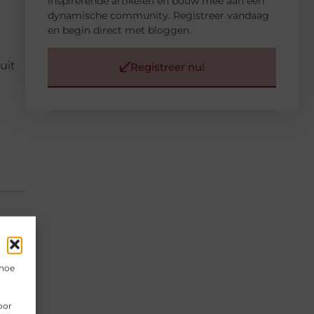
inspirerende artikelen en bouw mee aan een
dynamische community. Registreer vandaag
en begin direct met bloggen.
uit
Registreer nu!
 hoe
▼
oor