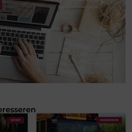
Nieuws Meierijstad
eresseren
SPORT
ONDERWIJS