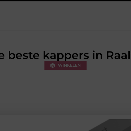
kers voor een sportieve lifestyle
123theorie: Snel je theorie hale
e beste kappers in Raal
WINKELEN