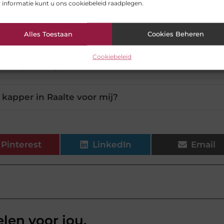
elijke kappers in Raalte?
 informatie kunt u ons cookiebeleid raadplegen.
n de kappers in Raalte aan?
Alles Toestaan
Cookies Beheren
Cookiebeleid
m Kapster bijzonder?
 kapper in Raalte voor mij?
Pinterest
LinkedIn
Email
elen voor jou.