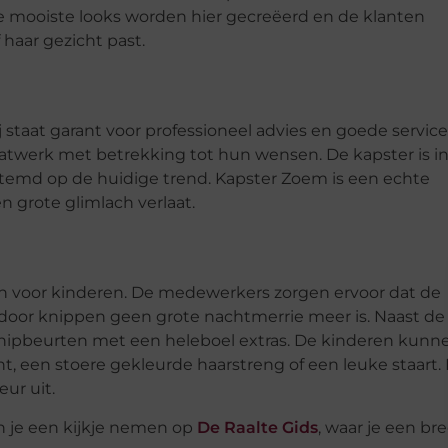
 De mooiste looks worden hier gecreëerd en de klanten
f haar gezicht past.
staat garant voor professioneel advies en goede service
aatwerk met betrekking tot hun wensen. De kapster is i
estemd op de huidige trend. Kapster Zoem is een echte
n grote glimlach verlaat.
 voor kinderen. De medewerkers zorgen ervoor dat de
door knippen geen grote nachtmerrie meer is. Naast de
knipbeurten met een heleboel extras. De kinderen kunn
ht, een stoere gekleurde haarstreng of een leuke staart. 
ur uit.
an je een kijkje nemen op
De Raalte Gids
, waar je een br