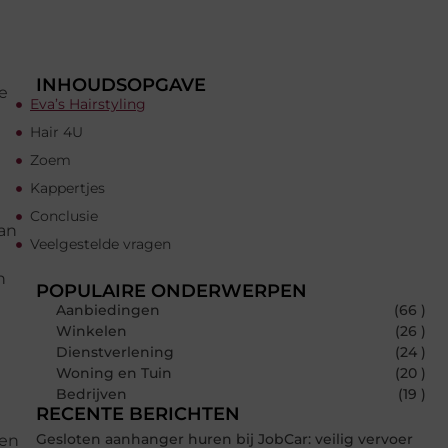
INHOUDSOPGAVE
je
Eva’s Hairstyling
Hair 4U
Zoem
Kappertjes
Conclusie
dan
Veelgestelde vragen
n
POPULAIRE ONDERWERPEN
Aanbiedingen
(66 )
Winkelen
(26 )
Dienstverlening
(24 )
Woning en Tuin
(20 )
Bedrijven
(19 )
RECENTE BERICHTEN
Gesloten aanhanger huren bij JobCar: veilig vervoer
zen