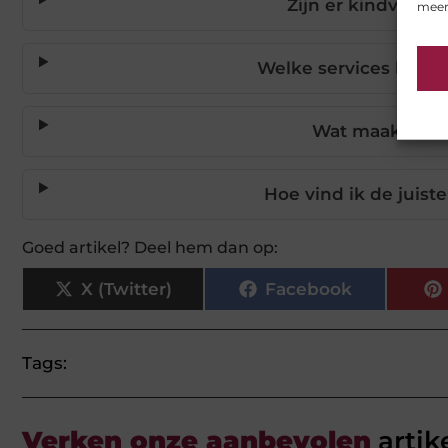
Zijn er kindvriend
meer
Welke services biede
Wat maakt Zoe
Hoe vind ik de juiste
Goed artikel? Deel hem dan op:
X (Twitter)
Facebook
Tags:
Verken onze aanbevolen
artik