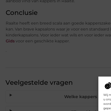
aanbod vind van kappers in Raalte.
Conclusie
Raalte heeft een breed scala aan goede kapperszaken
kan. Van brave kapsalons waar je voor een standaard 
kinderkapsalons. Voor ieder wat wils en voor ieder wat 
Gids
voor een geschikte kapper.
.
Veelgestelde vragen
Wij 
Welke kappers in Raa
u on
worde
geper