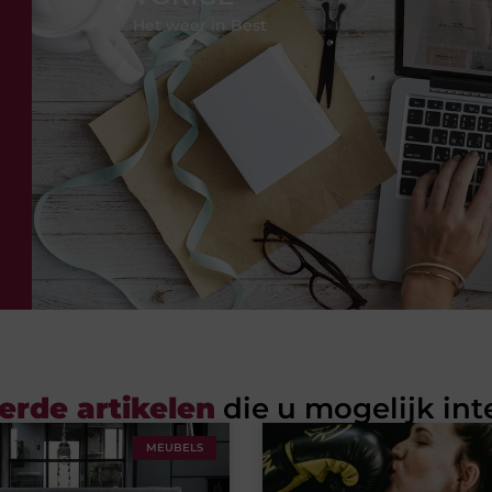
Het weer in Best
erde artikelen
die u mogelijk int
MEUBELS