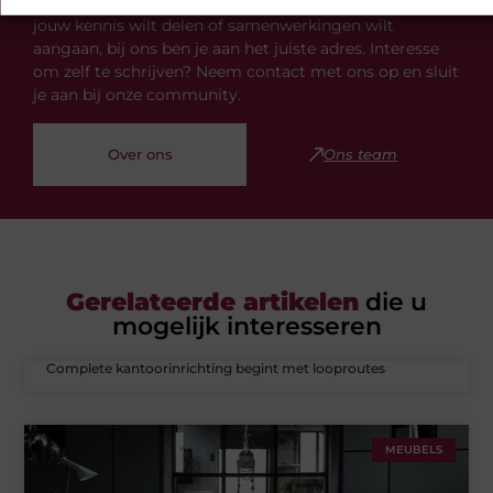
onderwerpen. Of je nu op zoek bent naar inspiratie,
jouw kennis wilt delen of samenwerkingen wilt
aangaan, bij ons ben je aan het juiste adres. Interesse
om zelf te schrijven? Neem contact met ons op en sluit
je aan bij onze community.
Over ons
Ons team
Gerelateerde artikelen
die u
mogelijk interesseren
Complete kantoorinrichting begint met looproutes
MEUBELS