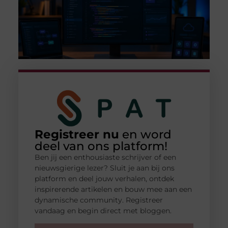
Registreer nu
en word
deel van ons platform!
Ben jij een enthousiaste schrijver of een
nieuwsgierige lezer? Sluit je aan bij ons
platform en deel jouw verhalen, ontdek
inspirerende artikelen en bouw mee aan een
dynamische community. Registreer
vandaag en begin direct met bloggen.