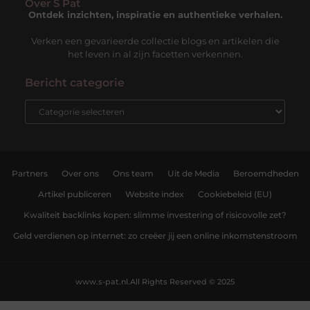
Over S Pat
Ontdek inzichten, inspiratie en authentieke verhalen.
Verken een gevarieerde collectie blogs en artikelen die
het leven in al zijn facetten verkennen.
Bericht categorie
Partners
Over ons
Ons team
Uit de Media
Beroemdheden
Artikel publiceren
Website index
Cookiebeleid (EU)
Kwaliteit backlinks kopen: slimme investering of risicovolle zet?
Geld verdienen op internet: zo creëer jij een online inkomstenstroom
www.s-pat.nl.
All Rights Reserved © 2025