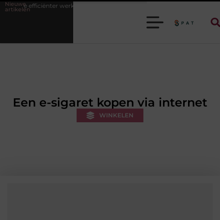
Nieuwe
iënter werken
Stijlvolle heren sneakers voor een sportieve lifestyle
artikelen
Een e-sigaret kopen via internet
WINKELEN