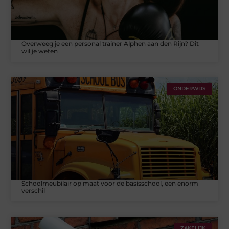
Overweeg je een personal trainer Alphen aan den Rijn? Dit
wil je weten
ONDERWIJS
Schoolmeubilair op maat voor de basisschool, een enorm
verschil
ZAKELIJK