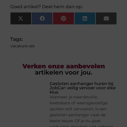
Goed artikel? Deel hem dan op:
X
Facebook
Pinterest
LinkedIn
Email
(Twitter)
Tags:
vacature-als
Verken onze aanbevolen
artikelen voor jou.
Gesloten aanhanger huren bij
JobCar: veilig vervoer voor elke
klus
Wanneer je waardevolle,
kwetsbare of weersgevoelige
spullen wilt vervoeren, is een
gesloten aanhanger vaak de
beste keuze. Of je nu gaat
verhuizen, meubels wilt ophalen