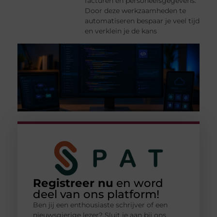
facturen en personeelsgegevens.
Door deze werkzaamheden te
automatiseren bespaar je veel tijd
en verklein je de kans
Registreer nu
en word
deel van ons platform!
Ben jij een enthousiaste schrijver of een
nieuwsgierige lezer? Sluit je aan bij ons