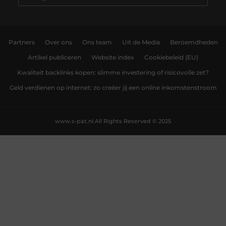
Partners
Over ons
Ons team
Uit de Media
Beroemdheden
Artikel publiceren
Website index
Cookiebeleid (EU)
Kwaliteit backlinks kopen: slimme investering of risicovolle zet?
Geld verdienen op internet: zo creëer jij een online inkomstenstroom
www.s-pat.nl.
All Rights Reserved © 2025