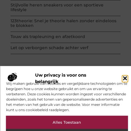
Stijlvolle heren sneakers voor een sportieve
lifestyle
123theorie: Snel je theorie halen zonder eindeloos
te blokken
Touw als trapleuning en afzetkoord
Let op verborgen schade achter verf
Uw privacy is voor ons
belangrijk
VORIGE
VOLGENDE
Wij maken gebruik van cookies en vergelijkbare technologieën om te
begrijpen hoe u onze website gebruikt en om uw ervaring te
Haal je rijbewijs in Amsterdam
Een refurbished laptop van Dell van hoge kwaliteit kopen doet u hier
verbeteren. Deze cookies kunnen worden ingezet voor verschillende
doeleinden, zoals het tonen van gepersonaliseerde advertenties en
het meten van het gebruik van de website. Voor meer informatie
kunt u ons cookiebeleid raadplegen.
Alles Toestaan