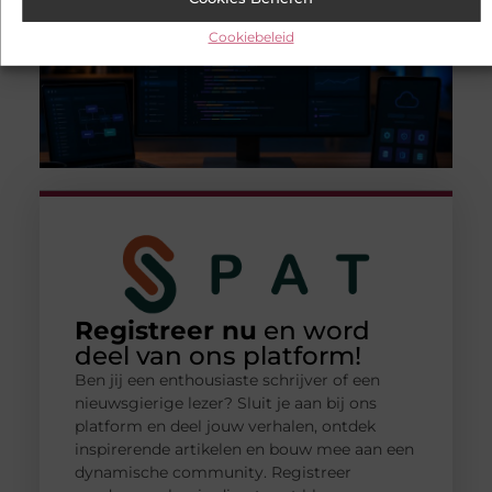
Cookiebeleid
Registreer nu
en word
deel van ons platform!
Ben jij een enthousiaste schrijver of een
nieuwsgierige lezer? Sluit je aan bij ons
platform en deel jouw verhalen, ontdek
inspirerende artikelen en bouw mee aan een
dynamische community. Registreer