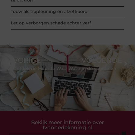
te blokken
Touw als trapleuning en afzetkoord
Let op verborgen schade achter verf
VORIGE
VOLGENDE
Ontdek de Mooiste Wandelroutes in Den Haag
Wat zijn de voordelen van duurzame landbouw?
Bekijk meer informatie over
Ivonnedekoning.nl