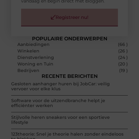
vandaag en begin direct met bloggen.
Registreer nu!
POPULAIRE ONDERWERPEN
Aanbiedingen
(66 )
Winkelen
(26 )
Dienstverlening
(24 )
Woning en Tuin
(20 )
Bedrijven
(19 )
RECENTE BERICHTEN
Gesloten aanhanger huren bij JobCar: veilig
vervoer voor elke klus
Software voor de uitzendbranche helpt je
efficiënter werken
Stijlvolle heren sneakers voor een sportieve
lifestyle
123theorie: Snel je theorie halen zonder eindeloos