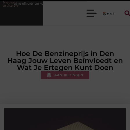
Nieuwe
er werken
Stijlvolle heren sneakers voor een sportieve lifestyle
12
artikelen
Hoe De Benzineprijs in Den
Haag Jouw Leven Beïnvloedt en
Wat Je Ertegen Kunt Doen
AANBIEDINGEN