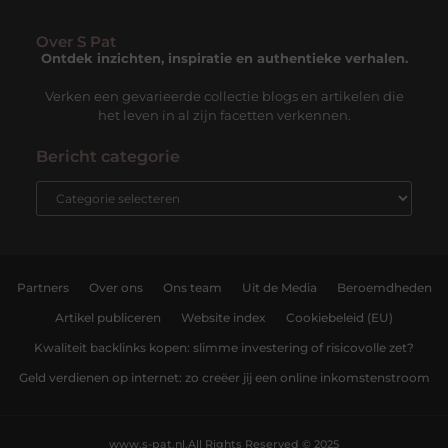
Over S Pat
Ontdek inzichten, inspiratie en authentieke verhalen.
Verken een gevarieerde collectie blogs en artikelen die
het leven in al zijn facetten verkennen.
Bericht categorie
Partners
Over ons
Ons team
Uit de Media
Beroemdheden
Artikel publiceren
Website index
Cookiebeleid (EU)
Kwaliteit backlinks kopen: slimme investering of risicovolle zet?
Geld verdienen op internet: zo creëer jij een online inkomstenstroom
www.s-pat.nl.
All Rights Reserved © 2025