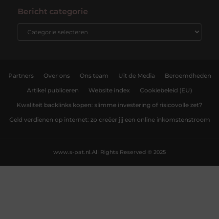
Bericht categorie
Partners
Over ons
Ons team
Uit de Media
Beroemdheden
Artikel publiceren
Website index
Cookiebeleid (EU)
Kwaliteit backlinks kopen: slimme investering of risicovolle zet?
Geld verdienen op internet: zo creëer jij een online inkomstenstroom
www.s-pat.nl.
All Rights Reserved © 2025