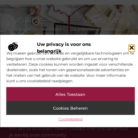
VORIGE
VOLGENDE
Wat zijn de vier beste luchtbuks merken?
De populairste sneaker van het afgelopen voorjaar
Uw privacy is voor ons
belangrijk
Wij maken gebruik van cookies en vergelijkbare technologieën om te
begrijpen hoe u onze website gebruikt en om uw ervaring te
verbeteren. Deze cookies kunnen worden ingezet voor verschillende
doeleinden, zoals het tonen van gepersonaliseerde advertenties en
het meten van het gebruik van de website. Voor meer informatie
kunt u ons cookiebeleid raadplegen.
Bekijk meer informatie over
Ivonnedekoning.nl
Alles Toestaan
S-pat.nl is de plek voor blogs over diverse
Cookies Beheren
onderwerpen. Of je nu op zoek bent naar inspiratie,
jouw kennis wilt delen of samenwerkingen wilt
Cookiebeleid
aangaan, bij ons ben je aan het juiste adres. Interesse
om zelf te schrijven? Neem contact met ons op en sluit
je aan bij onze community.