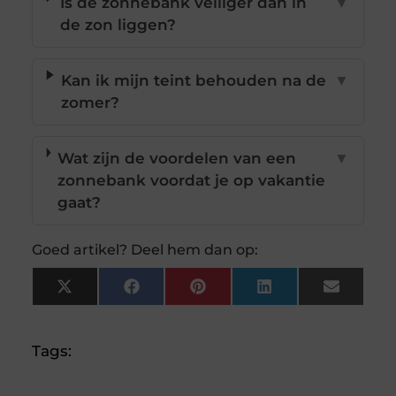
Is de zonnebank veiliger dan in
▼
de zon liggen?
Kan ik mijn teint behouden na de
▼
zomer?
Wat zijn de voordelen van een
▼
zonnebank voordat je op vakantie
gaat?
Goed artikel? Deel hem dan op:
X
Facebook
Pinterest
LinkedIn
Email
(Twitter)
Tags: