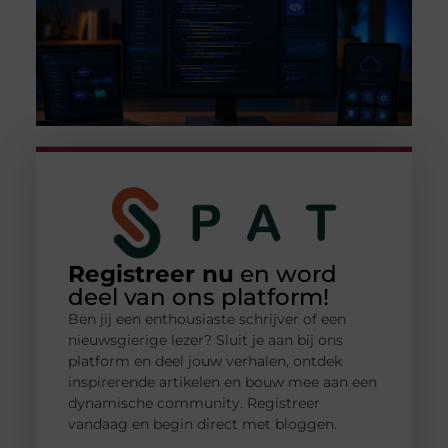
Registreer nu
en word
deel van ons platform!
Ben jij een enthousiaste schrijver of een
nieuwsgierige lezer? Sluit je aan bij ons
platform en deel jouw verhalen, ontdek
inspirerende artikelen en bouw mee aan een
dynamische community. Registreer
vandaag en begin direct met bloggen.