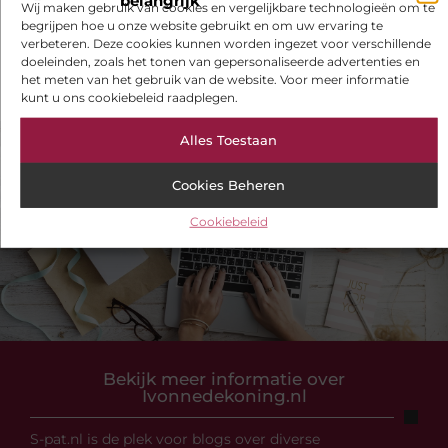
Wij maken gebruik van cookies en vergelijkbare technologieën om te
Touw als trapleuning en afzetkoord
begrijpen hoe u onze website gebruikt en om uw ervaring te
verbeteren. Deze cookies kunnen worden ingezet voor verschillende
Let op verborgen schade achter verf
doeleinden, zoals het tonen van gepersonaliseerde advertenties en
het meten van het gebruik van de website. Voor meer informatie
kunt u ons cookiebeleid raadplegen.
Alles Toestaan
VORIGE
VOLGENDE
Cookies Beheren
Een mooi kleurtje krijgen bij de zonnebank in Nijkerk
Redenen om een bezoek te brengen aan de juwelier
Cookiebeleid
Bekijk meer informatie over
Ivonnedekoning.nl
S-pat.nl is de plek voor blogs over diverse