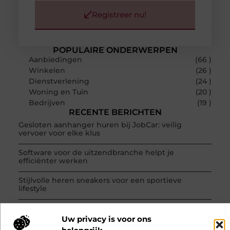
Registreer nu!
POPULAIRE ONDERWERPEN
Aanbiedingen
(66 )
Winkelen
(26 )
Dienstverlening
(24 )
Woning en Tuin
(20 )
Bedrijven
(19 )
RECENTE BERICHTEN
Gesloten aanhanger huren bij JobCar: veilig
vervoer voor elke klus
Software voor de uitzendbranche helpt je
efficiënter werken
Stijlvolle heren sneakers voor een sportieve
lifestyle
123theorie: Snel je theorie halen zonder eindeloos
te blokken
Uw privacy is voor ons
belangrijk