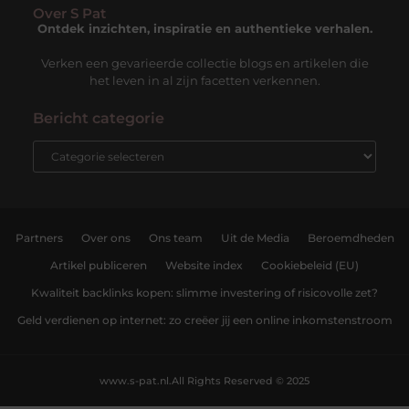
Over S Pat
Ontdek inzichten, inspiratie en authentieke verhalen.
Verken een gevarieerde collectie blogs en artikelen die
het leven in al zijn facetten verkennen.
Bericht categorie
Partners
Over ons
Ons team
Uit de Media
Beroemdheden
Artikel publiceren
Website index
Cookiebeleid (EU)
Kwaliteit backlinks kopen: slimme investering of risicovolle zet?
Geld verdienen op internet: zo creëer jij een online inkomstenstroom
www.s-pat.nl.
All Rights Reserved © 2025