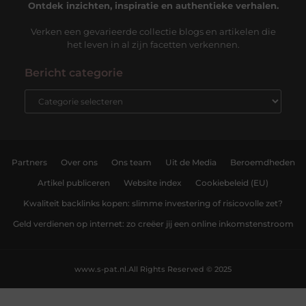
Ontdek inzichten, inspiratie en authentieke verhalen.
Verken een gevarieerde collectie blogs en artikelen die
het leven in al zijn facetten verkennen.
Bericht categorie
Partners
Over ons
Ons team
Uit de Media
Beroemdheden
Artikel publiceren
Website index
Cookiebeleid (EU)
Kwaliteit backlinks kopen: slimme investering of risicovolle zet?
Geld verdienen op internet: zo creëer jij een online inkomstenstroom
www.s-pat.nl.
All Rights Reserved © 2025