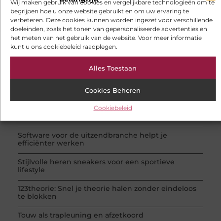
Registreer nu!
Wij maken gebruik van cookies en vergelijkbare technologieën om te
begrijpen hoe u onze website gebruikt en om uw ervaring te
verbeteren. Deze cookies kunnen worden ingezet voor verschillende
doeleinden, zoals het tonen van gepersonaliseerde advertenties en
POPULAIRE ONDERWERPEN
het meten van het gebruik van de website. Voor meer informatie
Aanbiedingen
(66 )
kunt u ons cookiebeleid raadplegen.
Winkelen
(26 )
Dienstverlening
(24 )
Alles Toestaan
Woning en Tuin
(20 )
Bedrijven
(19 )
Cookies Beheren
RECENTE BERICHTEN
Gesloten aanhanger huren bij JobCar: veilig
Cookiebeleid
vervoer voor elke klus
Software voor de uitzendbranche helpt je
efficiënter werken
Stijlvolle heren sneakers voor een sportieve
lifestyle
123theorie: Snel je theorie halen zonder eindeloos
te blokken
Touw als trapleuning en afzetkoord