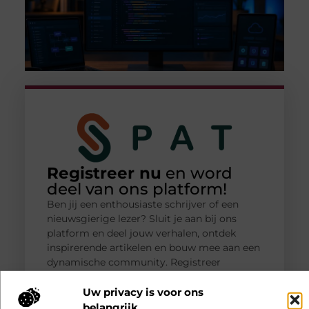
Registreer nu
en word
deel van ons platform!
Ben jij een enthousiaste schrijver of een
nieuwsgierige lezer? Sluit je aan bij ons
platform en deel jouw verhalen, ontdek
inspirerende artikelen en bouw mee aan een
dynamische community. Registreer
vandaag en begin direct met bloggen.
Uw privacy is voor ons
belangrijk