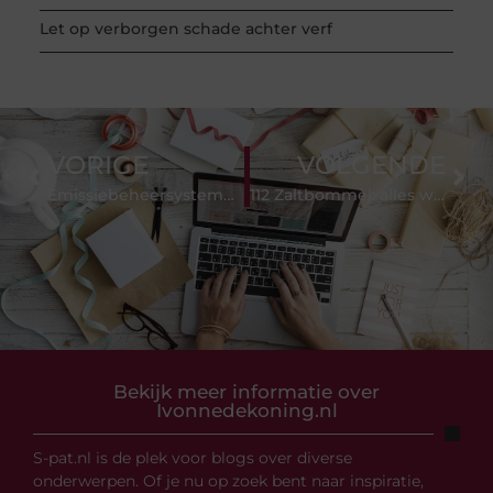
Let op verborgen schade achter verf
VORIGE
VOLGENDE
Emissiebeheersystemen in Dodge Ram-trucks: een diepgaande blik op de technologieën
112 Zaltbommel: alles wat je moet weten over noodgevallen in Zaltbommel
Bekijk meer informatie over
Ivonnedekoning.nl
S-pat.nl is de plek voor blogs over diverse
onderwerpen. Of je nu op zoek bent naar inspiratie,