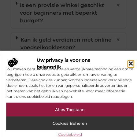
Is een provisie winkel geschikt
▼
voor beginners met beperkt
budget?
Kan ik geld verdienen met online
▼
voedselkooklessen?
Uw privacy is voor ons
Wat zijn de voordelen van
▼
belangrijk
Wij maken gebruik van cookies en vergelijkbare technologieën om te
thuisbijles als bedrijf?
begrijpen hoe u onze website gebruikt en om uw ervaring te
verbeteren. Deze cookies kunnen worden ingezet voor verschillende
doeleinden, zoals het tonen van gepersonaliseerde advertenties en
Goed artikel? Deel hem dan op:
het meten van het gebruik van de website. Voor meer informatie
kunt u ons cookiebeleid raadplegen.
X
Facebook
Pinterest
LinkedIn
Email
Alles Toestaan
(Twitter)
Cookies Beheren
Tags:
Cookiebeleid