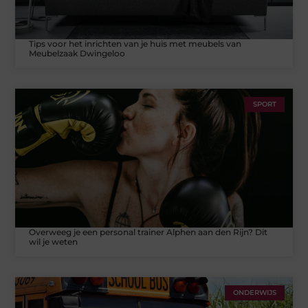
Tips voor het inrichten van je huis met meubels van
Meubelzaak Dwingeloo
SPORT
Overweeg je een personal trainer Alphen aan den Rijn? Dit
wil je weten
ONDERWIJS