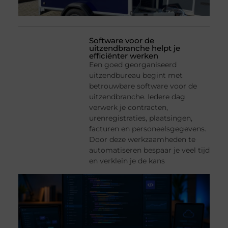
Software voor de
uitzendbranche helpt je
efficiënter werken
Een goed georganiseerd
uitzendbureau begint met
betrouwbare software voor de
uitzendbranche. Iedere dag
verwerk je contracten,
urenregistraties, plaatsingen,
facturen en personeelsgegevens.
Door deze werkzaamheden te
automatiseren bespaar je veel tijd
en verklein je de kans