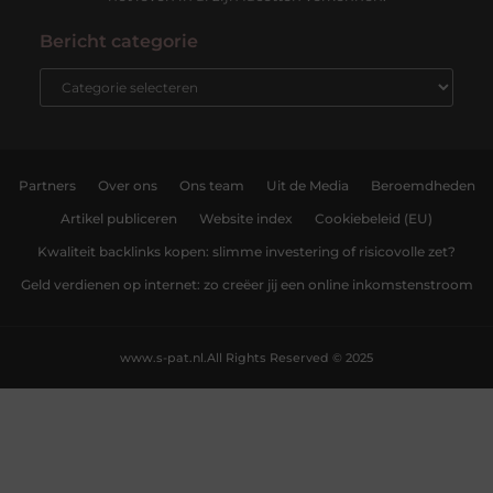
Bericht categorie
Partners
Over ons
Ons team
Uit de Media
Beroemdheden
Artikel publiceren
Website index
Cookiebeleid (EU)
Kwaliteit backlinks kopen: slimme investering of risicovolle zet?
Geld verdienen op internet: zo creëer jij een online inkomstenstroom
www.s-pat.nl.
All Rights Reserved © 2025