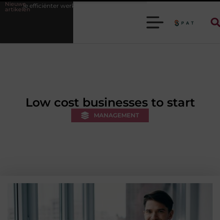
Nieuwe
erken
Stijlvolle heren sneakers voor een sportieve lifestyle
123the
artikelen
Low cost businesses to start
MANAGEMENT