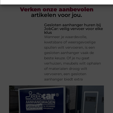
Verken onze aanbevolen
artikelen voor jou.
Gesloten aanhanger huren bij
JobCar: veilig vervoer voor elke
klus
Wanneer je waardevolle,
kwetsbare of weersgevoelige
spullen wilt vervoeren, is een
gesloten aanhanger vaak de
beste keuze. Of je nu gaat
verhuizen, meubels wilt ophalen
of materialen droog wilt
vervoeren, een gesloten
aanhanger biedt extra