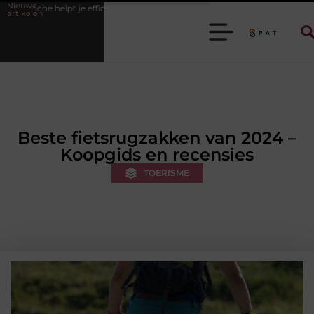
Nieuwe
 je efficiënter werken
Stijlvolle heren sneakers voor een sportieve life
artikelen
Beste fietsrugzakken van 2024 –
Koopgids en recensies
TOERISME