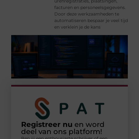
urenregistraties, plaatsingen,
facturen en personeelsgegevens.
Door deze werkzaamheden te
automatiseren bespaar je veel tijd
en verklein je de kans
Registreer nu
en word
deel van ons platform!
Ben jij een enthousiaste schrijver of een