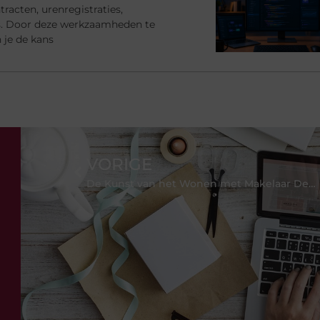
racten, urenregistraties,
s. Door deze werkzaamheden te
 je de kans
VORIGE
De Kunst van het Wonen met Makelaar Den Haag