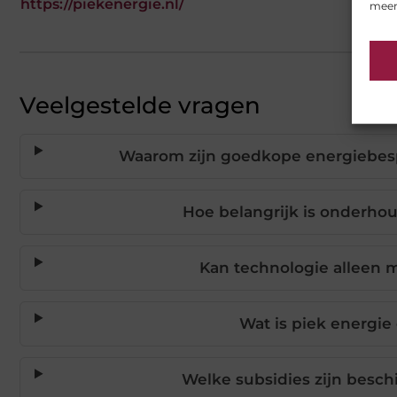
https://piekenergie.nl/
meer
Veelgestelde vragen
Waarom zijn goedkope energiebesp
Hoe belangrijk is onderho
Kan technologie alleen 
Wat is piek energie
Welke subsidies zijn besch