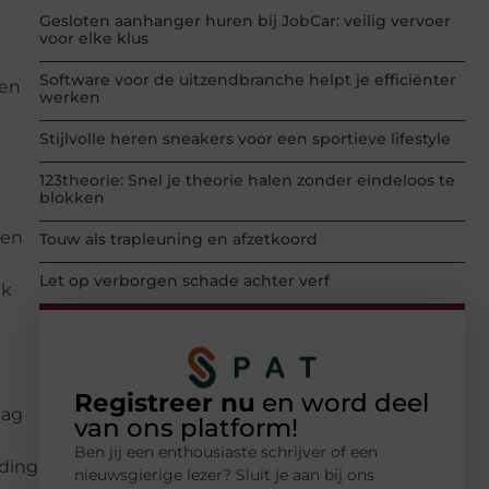
Gesloten aanhanger huren bij JobCar: veilig vervoer
voor elke klus
Software voor de uitzendbranche helpt je efficiënter
den
werken
Stijlvolle heren sneakers voor een sportieve lifestyle
123theorie: Snel je theorie halen zonder eindeloos te
blokken
den
Touw als trapleuning en afzetkoord
Let op verborgen schade achter verf
ak
Registreer nu
en word deel
aag
van ons platform!
Ben jij een enthousiaste schrijver of een
eding
nieuwsgierige lezer? Sluit je aan bij ons