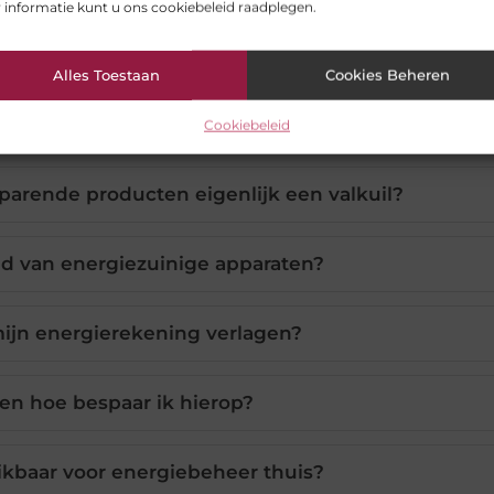
 informatie kunt u ons cookiebeleid raadplegen.
Alles Toestaan
Cookies Beheren
Cookiebeleid
arende producten eigenlijk een valkuil?
ud van energiezuinige apparaten?
mijn energierekening verlagen?
 en hoe bespaar ik hierop?
ikbaar voor energiebeheer thuis?