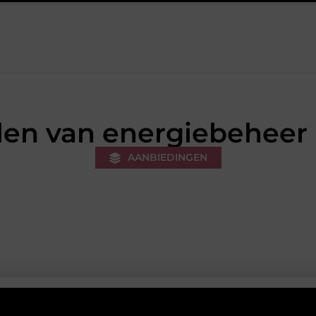
kers voor een sportieve lifestyle
123theorie: Snel je theorie hale
len van energiebeheer 
AANBIEDINGEN