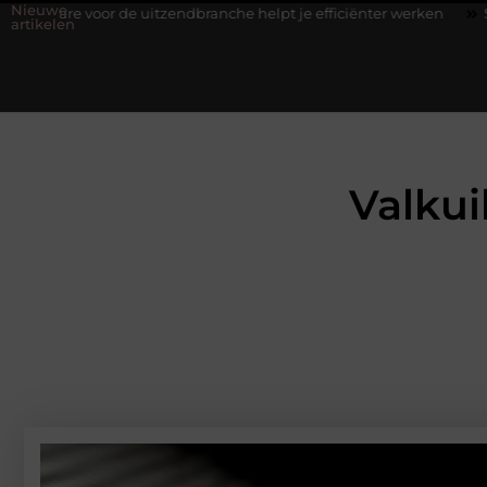
Nieuwe
uitzendbranche helpt je efficiënter werken
Stijlvolle heren snea
artikelen
Valkui