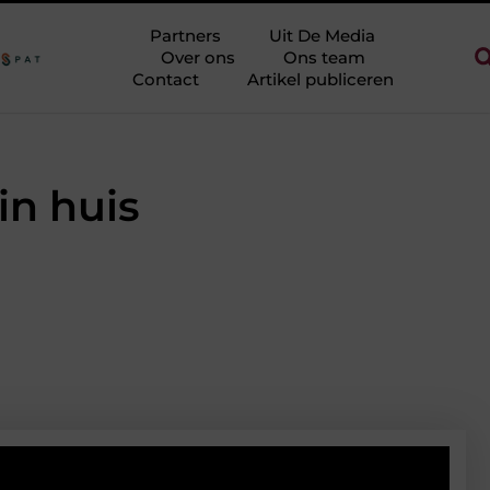
n zonder eindeloos te blokken
Touw als trapleuning en afzetkoor
Partners
Uit De Media
Over ons
Ons team
Contact
Artikel publiceren
in huis