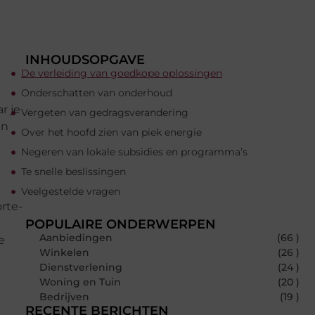
INHOUDSOPGAVE
De verleiding van goedkope oplossingen
Onderschatten van onderhoud
r je
Vergeten van gedragsverandering
en
Over het hoofd zien van piek energie
Negeren van lokale subsidies en programma’s
Te snelle beslissingen
Veelgestelde vragen
orte-
POPULAIRE ONDERWERPEN
Aanbiedingen
(66 )
e
Winkelen
(26 )
Dienstverlening
(24 )
Woning en Tuin
(20 )
Bedrijven
(19 )
RECENTE BERICHTEN