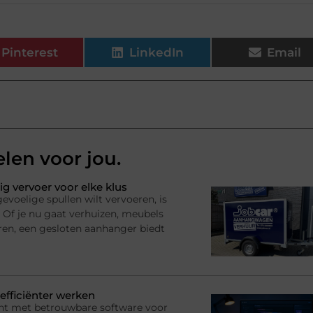
Pinterest
LinkedIn
Email
elen voor jou.
ig vervoer voor elke klus
voelige spullen wilt vervoeren, is
 Of je nu gaat verhuizen, meubels
ren, een gesloten aanhanger biedt
efficiënter werken
nt met betrouwbare software voor