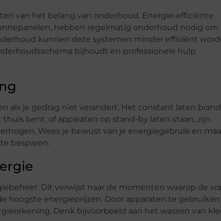
en van het belang van onderhoud. Energie-efficiënte
zonnepanelen, hebben regelmatig onderhoud nodig om
e onderhoud kunnen deze systemen minder efficiënt wor
 onderhoudsschema bijhoudt en professionele hulp
ing
en als je gedrag niet verandert. Het constant laten bran
 thuis bent, of apparaten op stand-by laten staan, zijn
verhogen. Wees je bewust van je energiegebruik en ma
 te besparen.
ergie
ergiebeheer. Dit verwijst naar de momenten waarop de vr
de hoogste energieprijzen. Door apparaten te gebruiken
nergierekening. Denk bijvoorbeeld aan het wassen van kl