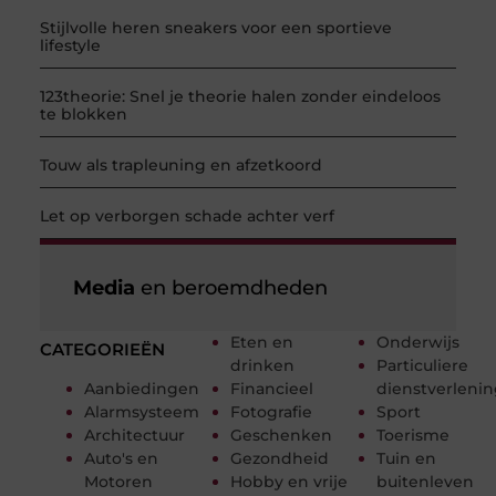
Stijlvolle heren sneakers voor een sportieve
lifestyle
123theorie: Snel je theorie halen zonder eindeloos
te blokken
Touw als trapleuning en afzetkoord
Let op verborgen schade achter verf
Media
en beroemdheden
Eten en
Onderwijs
CATEGORIEËN
drinken
Particuliere
Aanbiedingen
Financieel
dienstverleni
Alarmsysteem
Fotografie
Sport
Architectuur
Geschenken
Toerisme
Auto's en
Gezondheid
Tuin en
Motoren
Hobby en vrije
buitenleven