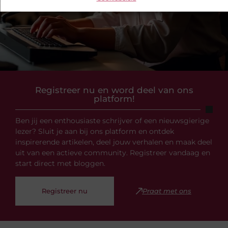
Registreer nu en word deel van ons
platform!
Ben jij een enthousiaste schrijver of een nieuwsgierige
lezer? Sluit je aan bij ons platform en ontdek
inspirerende artikelen, deel jouw verhalen en maak deel
uit van een actieve community. Registreer vandaag en
start direct met bloggen.
Registreer nu
Praat met ons